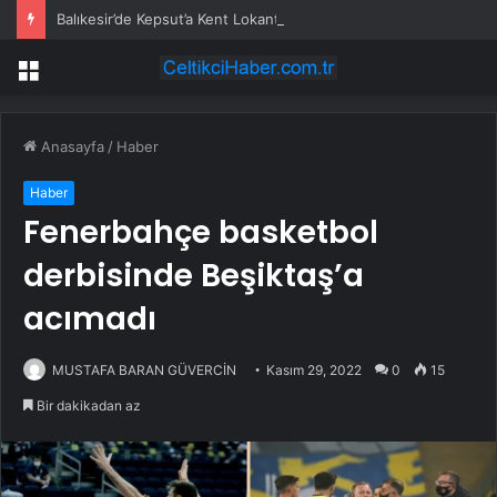
Balıkesir’de Kepsut’a Kent Lokantası ve altyapı desteği
Menü
Anasayfa
/
Haber
Haber
Fenerbahçe basketbol
derbisinde Beşiktaş’a
acımadı
MUSTAFA BARAN GÜVERCİN
Kasım 29, 2022
0
15
Bir dakikadan az