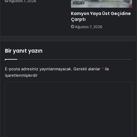
Ağustos 7, 2026
Kamyon Yaya Üst Geçidine
Çarptı
Ağustos 7, 2026
Bir yanıt yazın
E-posta adresiniz yayınlanmayacak.
Gerekli alanlar
*
ile
işaretlenmişlerdir
Y
o
r
u
m
*