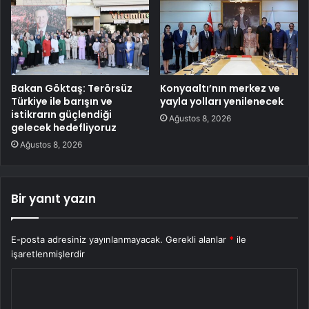
Bakan Göktaş: Terörsüz
Konyaaltı’nın merkez ve
Türkiye ile barışın ve
yayla yolları yenilenecek
istikrarın güçlendiği
Ağustos 8, 2026
gelecek hedefliyoruz
Ağustos 8, 2026
Bir yanıt yazın
E-posta adresiniz yayınlanmayacak.
Gerekli alanlar
*
ile
işaretlenmişlerdir
Y
o