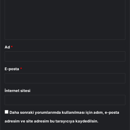
r
u
m
*
Ad
*
E-posta
*
İnternet sitesi
Daha sonraki yorumlarımda kullanılması için adım, e-posta
adresim ve site adresim bu tarayıcıya kaydedilsin.