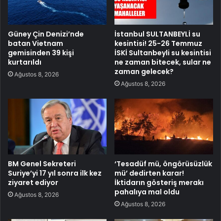
Güney Çin Denizi’nde
İstanbul SULTANBEYLİ su
batan Vietnam
kesintisi! 25-26 Temmuz
gemisinden 39 kişi
İSKİ Sultanbeyli su kesintisi
kurtarıldı
ne zaman bitecek, sular ne
zaman gelecek?
Ağustos 8, 2026
Ağustos 8, 2026
BM Genel Sekreteri
‘Tesadüf mü, öngörüsüzlük
Suriye’yi 17 yıl sonra ilk kez
mü’ dedirten karar!
ziyaret ediyor
İktidarın gösteriş merakı
pahalıya mal oldu
Ağustos 8, 2026
Ağustos 8, 2026