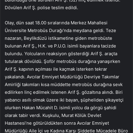
Dövülen Arif Ş. polise teslim edildi.
Olay, dün saat 18.00 sıralarında Merkez Mahallesi
Üniversite Metrobüs Durağı’nda meydana geldi. Teze
nazaran, Beylikdüzü istikametine giden metrobüste
bulunan Arif Ş., H.K. ve P.U.O. isimli bayanlara tacizde
bulundu. Yolcuların reaksiyon gösterdiği Arif Ş. araçta
tutularak dövüldü. Şoför metrobüs durağına yanaşırken
Arif Ş. kapının açılması ile kaçmak isterken tekrar
yakalandı. Avcılar Emniyet Müdürlüğü Devriye Takımlar
Amirliği takımları kısa müddette metrobüs durağına sevk
edilirken linç edilmek istenen Arif Ş. gözaltına alındı. Biri
yabancı asıllı olmak üzere iki bayan, şüpheliden şikayetçi
olurken Hakan Mücahit D. isimli yolcu da görgü şahidi
olarak tabir verdi. Kuşkulu, Murat Kölük Devlet
Hastanesi’ne götürüldükten sonra Avcılar Emniyet
Müdürlüğü Aile İçi ve Kadına Karşı Şiddetle Mücadele Büro