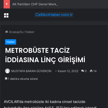
AK Parti’den CHP Genel Merkezi’nin tahliyesine ilişkin ilk yorum: Biz bu olayın bir yerinde değiliz
Menü
Anasayfa
/
Haber
Haber
METROBÜSTE TACİZ
İDDİASINA LİNÇ GİRİŞİMİ
MUSTAFA BARAN GÜVERCİN
Kasım 12, 2022
0
14
1 dakika okuma süresi
AVCILAR’da metrobüste iki kadına cinsel tacizde
bulunduğu öne sürülen Arif Ş. (52) linç edilmek istendi.