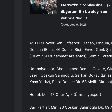
Merkezi’nin tahliyesine ilişki
ilk yorum: Biz bu olayın bir
yerinde değiliz
Ağustos 9, 2026
ASTOR Power Şanlıurfaspor: Erzhan, Mboula, N
Donsah (En az 46 Cumali Bişi), Enver Cenk Şa
(En az 76) Muhammet Arslantaş), Semih Karaden
Ümraniyespor: Abdulsamed Damlu, Cavare, Glu
Eser), Coşkun Şahinoğlu, Serkan Göksu (En az 
Kaan Yıldız), Emre Demir (Dk. 58 Melih Okutan)
Hedef: Min. 17 Onur Ayık (Ümraniyespor)
Sarı kartlar: Min. 20 Coşkun Şahinoğlu Dk. 6