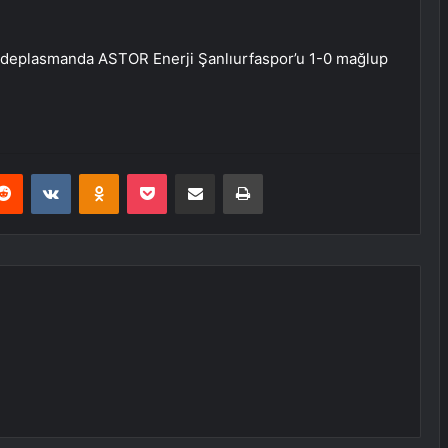
r, deplasmanda ASTOR Enerji Şanlıurfaspor’u 1-0 mağlup
erest
Reddit
VKontakte
Odnoklassniki
Pocket
E-Posta ile paylaş
Yazdır