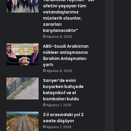
afetini yaşayan tüm
vatandaşlarımız
müsterih olsunlar,
zararları
karşılanacaktır”
Ağustos 8, 2026
ABD-Suudi Arabistan
nükleer anlaşmasına
İbrahim Anlaşmaları
şartı
Ağustos 8, 2026
Sarıyer’de evini
boyarken bahçede
kalaşnikof ve el
bombaları buldu
Ağustos 7, 2026
3 il arasındaki yol 2
saate düşüyor
Ağustos 7, 2026