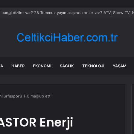
hangi diziler var? 28 Temmuz yayın akışında neler var? ATV, Show TV, N
FA
HABER
EKONOMI
SAĞLIK
TEKNOLOJI
YAŞAM
lıurfaspor’u 1-0 mağlup etti
ASTOR Enerji