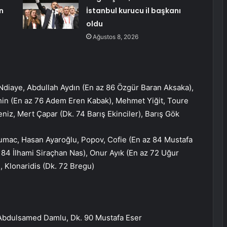
n
İstanbul kurucu il başkanı
oldu
Ağustos 8, 2026
diaye, Abdullah Aydın (En az 86 Özgür Baran Aksaka),
hin (En az 76 Adem Eren Kabak), Mehmet Yiğit, Toure
iz, Mert Çapar (Dk. 74 Barış Ekinciler), Barış Gök
mac, Hasan Ayaroğlu, Popov, Cofie (En az 84 Mustafa
84 İlhami Siraçhan Nas), Onur Ayık (En az 72 Uğur
, Klonaridis (Dk. 72 Bregu)
9 Abdulsamed Damlu, Dk. 90 Mustafa Eser