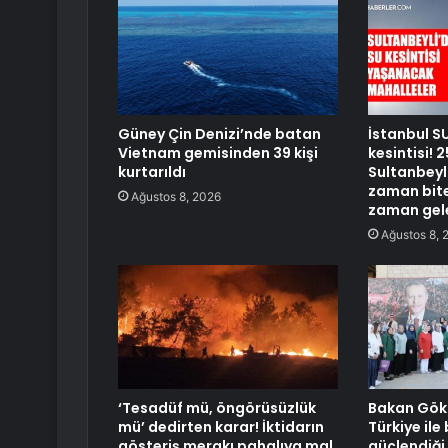
Güney Çin Denizi’nde batan
İstanbul S
Vietnam gemisinden 39 kişi
kesintisi!
kurtarıldı
Sultanbeyli
zaman bite
Ağustos 8, 2026
zaman gel
Ağustos 8, 
‘Tesadüf mü, öngörüsüzlük
Bakan Gökt
mü’ dedirten karar! İktidarın
Türkiye ile 
gösteriş merakı pahalıya mal
güçlendiği