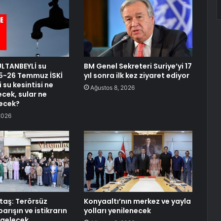
ULTANBEYLİ su
BM Genel Sekreteri Suriye’yi 17
 25-26 Temmuz İSKİ
yıl sonra ilk kez ziyaret ediyor
 su kesintisi ne
Ağustos 8, 2026
cek, sular ne
ecek?
2026
aş: Terörsüz
Konyaaltı’nın merkez ve yayla
barışın ve istikrarın
yolları yenilenecek
 gelecek