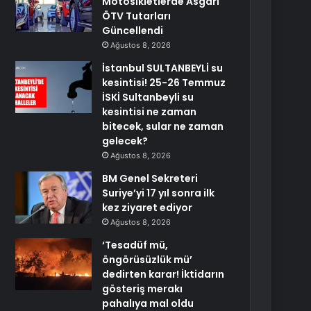
Motosikletlerde Asgari
ÖTV Tutarları
Güncellendi
Ağustos 8, 2026
İstanbul SULTANBEYLİ su
kesintisi! 25-26 Temmuz
İSKİ Sultanbeyli su
kesintisi ne zaman
bitecek, sular ne zaman
gelecek?
Ağustos 8, 2026
BM Genel Sekreteri
Suriye’yi 17 yıl sonra ilk
kez ziyaret ediyor
Ağustos 8, 2026
‘Tesadüf mü,
öngörüsüzlük mü’
dedirten karar! İktidarın
gösteriş merakı
pahalıya mal oldu