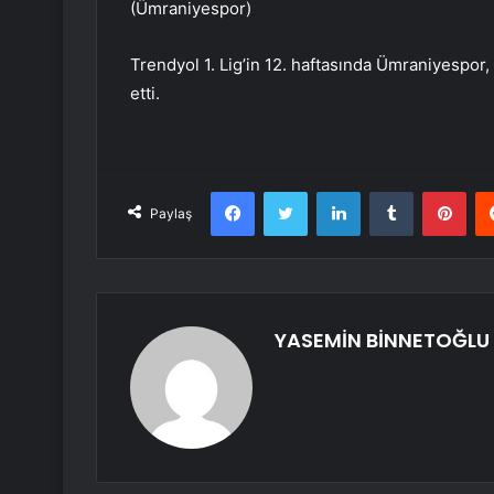
(Ümraniyespor)
Trendyol 1. Lig’in 12. haftasında Ümraniyespo
etti.
Facebook
Twitter
LinkedIn
Tumblr
Pint
Paylaş
YASEMİN BİNNETOĞLU