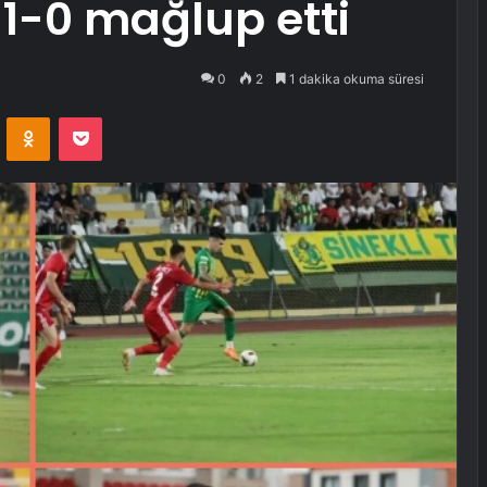
 1-0 mağlup etti
0
2
1 dakika okuma süresi
VKontakte
Odnoklassniki
Pocket