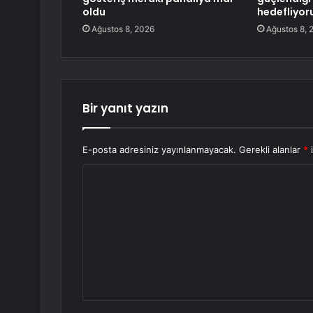
oldu
hedefliyor
Ağustos 8, 2026
Ağustos 8, 
Bir yanıt yazın
E-posta adresiniz yayınlanmayacak.
Gerekli alanlar
*
i
Y
o
r
u
m
*