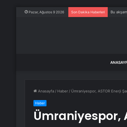
Bu akşam 
Pazar, Ağustos 9 2026
Son Dakika Haberleri
ANASAY
Anasayfa
/
Haber
/
Ümraniyespor, ASTOR Enerji Şan
Haber
Ümraniyespor, 