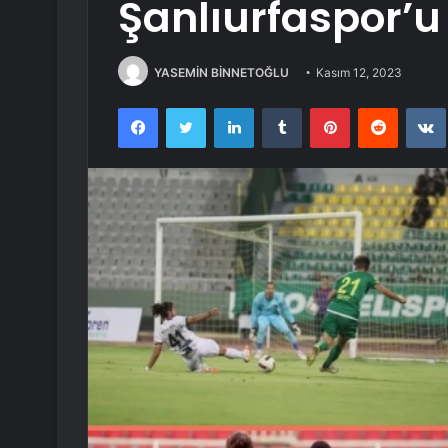
Şanlıurfaspor’u
YASEMİN BİNNETOĞLU
Kasım 12, 2023
Facebook
Twitter
LinkedIn
Tumblr
Pinterest
Reddit