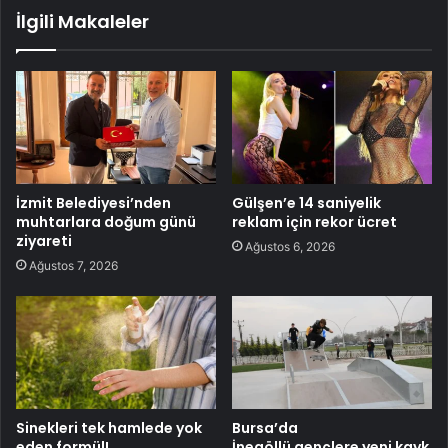
İlgili Makaleler
İzmit Belediyesi’nden
Gülşen’e 14 saniyelik
muhtarlara doğum günü
reklam için rekor ücret
ziyareti
Ağustos 6, 2026
Ağustos 7, 2026
Sinekleri tek hamlede yok
Bursa’da
eden formül!
İnegöllü gençlere yeni kayk