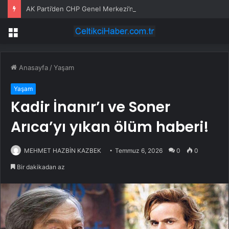
AK Parti’den CHP Genel Merkezi’nin tahliyesine ilişkin ilk yorum: Biz bu olayın bir yerinde değiliz
Menü
Anasayfa
/
Yaşam
Yaşam
Kadir İnanır’ı ve Soner
Arıca’yı yıkan ölüm haberi!
MEHMET HAZBİN KAZBEK
Temmuz 6, 2026
0
0
Bir dakikadan az