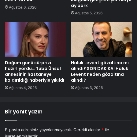
ay park
Ağustos 6, 2026
Ağustos 5, 2026
Doğum günü sürprizi
Haluk Levent gözaltına mı
hazırlıyordu… Tuba Ünsal
alındı? SON DAKİKA! Haluk
annesinin hastaneye
Levent neden gözaltına
kaldırıldığı haberiyle yıkıldı
alındı?
Ağustos 4, 2026
Ağustos 3, 2026
Bir yanıt yazın
E-posta adresiniz yayınlanmayacak.
Gerekli alanlar
*
ile
işaretlenmişlerdir