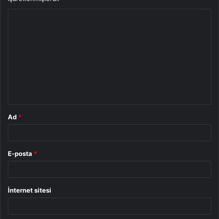
Y
o
r
u
m
*
Ad
*
E-posta
*
İnternet sitesi