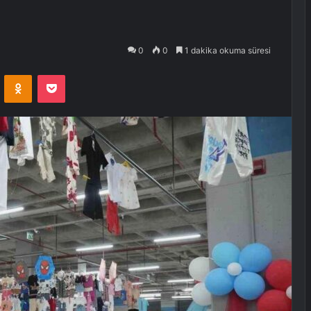
0
0
1 dakika okuma süresi
VKontakte
Odnoklassniki
Pocket