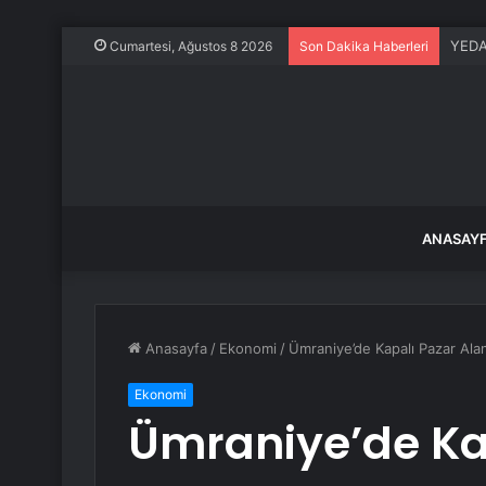
YEDAŞ
Cumartesi, Ağustos 8 2026
Son Dakika Haberleri
ANASAY
Anasayfa
/
Ekonomi
/
Ümraniye’de Kapalı Pazar Alan
Ekonomi
Ümraniye’de Ka