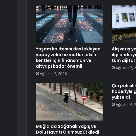
Yaşam kalitesini destekleyen
Alışveriş y
yapay zekâ hizmetleri akıllı
ilgilendiri
kentler için finansman ve
tüm dijital
altyapı kadar önemli
Ağustos 7, 
Ağustos 7, 2026
Çin polisil
haberiyle g
yükseldi
Ağustos 5, 
Muğla’da Sağanak Yağış ve
Dolu Hayatı Olumsuz Etkiledi