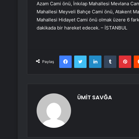
Azam Cami önü, İnkılap Mahallesi Mevlana Cam
Mahallesi Meyveli Bahçe Cami önü, Atakent Ma
Mahallesi Hidayet Cami önü olmak üzere 6 farklı
dakikada bir hareket edecek. – İSTANBUL
Facebook
Twitter
LinkedIn
Tumblr
Pint
Paylaş
ÜMİT SAVĞA