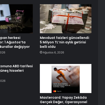
apan herkesi
Mevduat faizleri güncellendi:
yor: 1 Ağustos’ta
5 Milyon TL’nin aylık getirisi
 kurallar değişiyor
belli oldu
2026
Ağustos 6, 2026
ikonuna ABD tarifesi
üneş hisseleri
2026
Mastercard: Yapay Zekâda
Gerçek Değer, Operasyonel