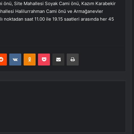
i önü, Site Mahallesi Soyak Cami önü, Kazım Karabekir
hallesi Halilurrahman Cami önü ve Armağanevler
 noktadan saat 11.00 ile 19.15 saatleri arasında her 45
erest
Reddit
VKontakte
Odnoklassniki
Pocket
E-Posta ile paylaş
Yazdır