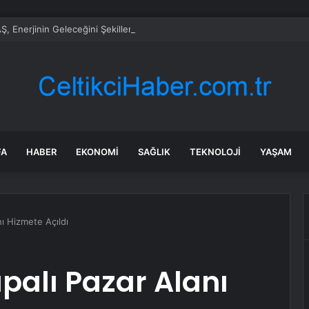
, Enerjinin Geleceğini Şekillendirecek Genç Yetenekleri Arıyor
FA
HABER
EKONOMI
SAĞLIK
TEKNOLOJI
YAŞAM
ı Hizmete Açıldı
palı Pazar Alanı