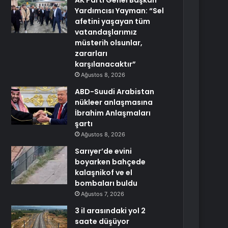
AK Parti Genel Başkan
Yardımcısı Yayman: “Sel
afetini yaşayan tüm
vatandaşlarımız
müsterih olsunlar,
zararları
karşılanacaktır”
Ağustos 8, 2026
ABD-Suudi Arabistan
nükleer anlaşmasına
İbrahim Anlaşmaları
şartı
Ağustos 8, 2026
Sarıyer’de evini
boyarken bahçede
kalaşnikof ve el
bombaları buldu
Ağustos 7, 2026
3 il arasındaki yol 2
saate düşüyor