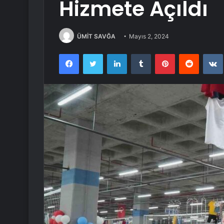
Hizmete Açıldı
ÜMİT SAVĞA
Mayıs 2, 2024
Facebook
Twitter
LinkedIn
Tumblr
Pinterest
Reddit