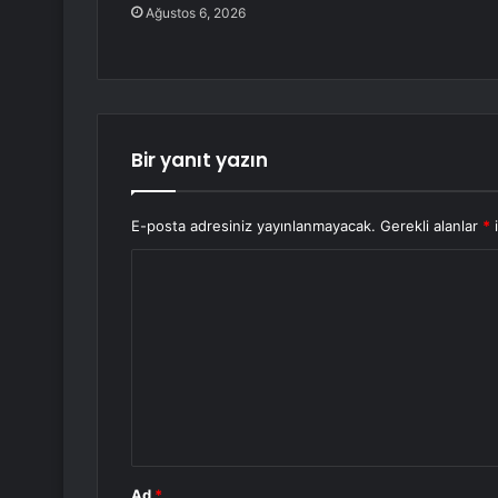
Ağustos 6, 2026
Bir yanıt yazın
E-posta adresiniz yayınlanmayacak.
Gerekli alanlar
*
i
Y
o
r
u
m
*
Ad
*