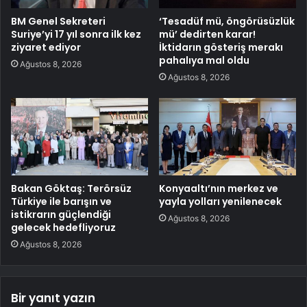
BM Genel Sekreteri
‘Tesadüf mü, öngörüsüzlük
Suriye’yi 17 yıl sonra ilk kez
mü’ dedirten karar!
ziyaret ediyor
İktidarın gösteriş merakı
pahalıya mal oldu
Ağustos 8, 2026
Ağustos 8, 2026
Bakan Göktaş: Terörsüz
Konyaaltı’nın merkez ve
Türkiye ile barışın ve
yayla yolları yenilenecek
istikrarın güçlendiği
Ağustos 8, 2026
gelecek hedefliyoruz
Ağustos 8, 2026
Bir yanıt yazın