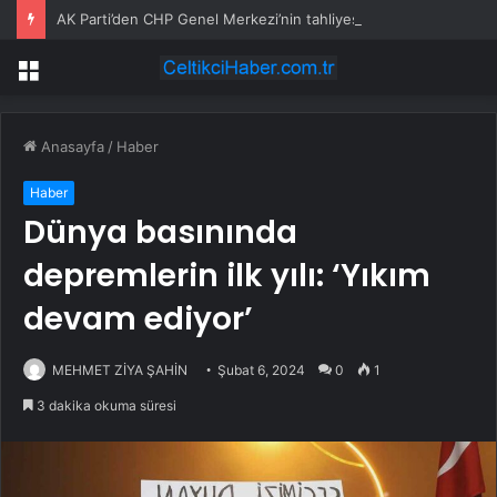
AK Parti’den CHP Genel Merkezi’nin tahliyesine ilişkin ilk yorum: Biz bu olayın bir yerinde değiliz
Menü
Anasayfa
/
Haber
Haber
Dünya basınında
depremlerin ilk yılı: ‘Yıkım
devam ediyor’
MEHMET ZİYA ŞAHİN
Şubat 6, 2024
0
1
3 dakika okuma süresi