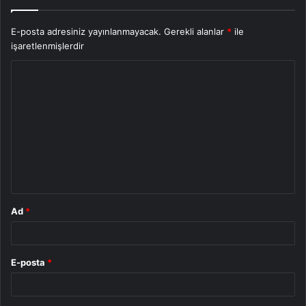
E-posta adresiniz yayınlanmayacak.
Gerekli alanlar
*
ile
işaretlenmişlerdir
Y
o
r
u
m
*
Ad
*
E-posta
*