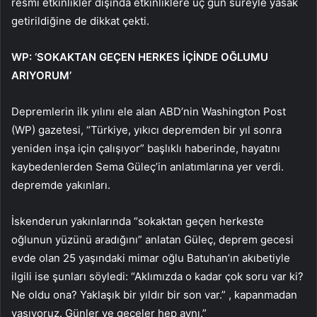
resmi etkinlikler dışında etkinliklere üç gün süreyle yasak
getirildiğine de dikkat çekti.
WP: ‘SOKAKTAN GEÇEN HERKES İÇİNDE OĞLUMU
ARIYORUM’
Depremlerin ilk yılını ele alan ABD’nin Washington Post
(WP) gazetesi, “Türkiye, yıkıcı depremden bir yıl sonra
yeniden inşa için çalışıyor” başlıklı haberinde, hayatını
kaybedenlerden Sema Güleç’in anlatımlarına yer verdi.
depremde yakınları.
İskenderun yakınlarında “sokaktan geçen herkeste
oğlunun yüzünü aradığını” anlatan Güleç, deprem gecesi
evde olan 25 yaşındaki mimar oğlu Batuhan’ın akıbetiyle
ilgili ise şunları söyledi: “Aklımızda o kadar çok soru var ki?
Ne oldu ona? Yaklaşık bir yıldır bir son var.” , kapanmadan
yaşıyoruz. Günler ve geceler hep aynı.”