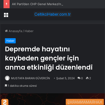
AK Parti’den CHP Genel Merkezi’nin tahliyesine ilişkin ilk yorum: Biz bu olayın bir yerinde değiliz
Menü
Anasayfa
/
Haber
Haber
Depremde hayatını
kaybeden gençler için
anma etkinliği düzenlendi
MUSTAFA BARAN GÜVERCİN
Şubat 5, 2024
0
2
1 dakika okuma süresi