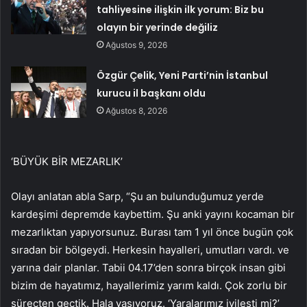
tahliyesine ilişkin ilk yorum: Biz bu
olayın bir yerinde değiliz
Ağustos 9, 2026
Özgür Çelik, Yeni Parti’nin İstanbul
kurucu il başkanı oldu
Ağustos 8, 2026
‘BÜYÜK BİR MEZARLIK’
Olayı anlatan abla Sarp, “Şu an bulunduğumuz yerde
kardeşimi depremde kaybettim. Şu anki yayını kocaman bir
mezarlıktan yapıyorsunuz. Burası tam 1 yıl önce bugün çok
sıradan bir bölgeydi. Herkesin hayalleri, umutları vardı. ve
yarına dair planlar. Tabii 04.17’den sonra birçok insan gibi
bizim de hayatımız, hayallerimiz yarım kaldı. Çok zorlu bir
süreçten geçtik. Hala yaşıyoruz. ‘Yaralarımız iyileşti mi?’