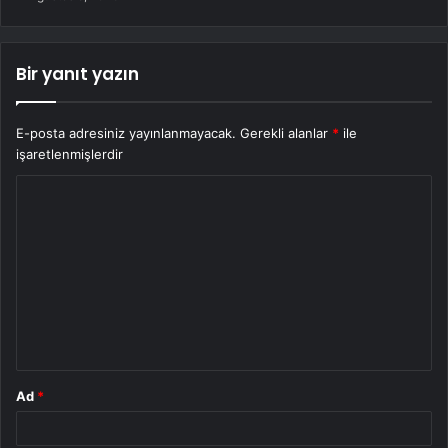
Bir yanıt yazın
E-posta adresiniz yayınlanmayacak.
Gerekli alanlar
*
ile
işaretlenmişlerdir
Y
o
r
u
m
*
Ad
*