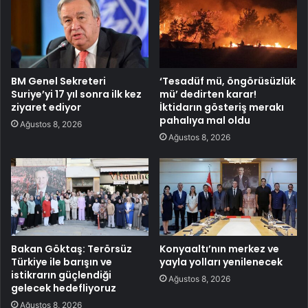
BM Genel Sekreteri
‘Tesadüf mü, öngörüsüzlük
Suriye’yi 17 yıl sonra ilk kez
mü’ dedirten karar!
ziyaret ediyor
İktidarın gösteriş merakı
pahalıya mal oldu
Ağustos 8, 2026
Ağustos 8, 2026
Bakan Göktaş: Terörsüz
Konyaaltı’nın merkez ve
Türkiye ile barışın ve
yayla yolları yenilenecek
istikrarın güçlendiği
Ağustos 8, 2026
gelecek hedefliyoruz
Ağustos 8, 2026