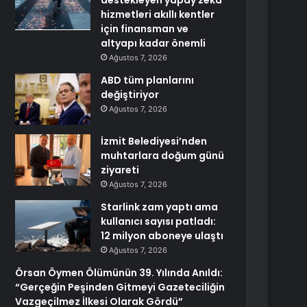
destekleyen yapay zekâ
hizmetleri akıllı kentler
için finansman ve
altyapı kadar önemli
Ağustos 7, 2026
ABD tüm planlarını
değiştiriyor
Ağustos 7, 2026
İzmit Belediyesi’nden
muhtarlara doğum günü
ziyareti
Ağustos 7, 2026
Starlink zam yaptı ama
kullanıcı sayısı patladı:
12 milyon aboneye ulaştı
Ağustos 7, 2026
Örsan Öymen Ölümünün 39. Yılında Anıldı:
“Gerçeğin Peşinden Gitmeyi Gazeteciliğin
Vazgeçilmez İlkesi Olarak Gördü”