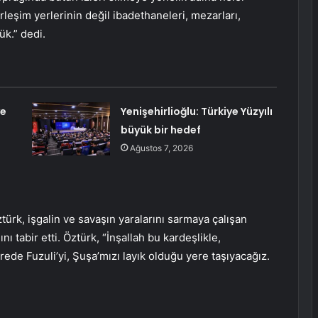
leşim yerlerinin değil ibadethaneleri, mezarları,
ük.” dedi.
ye
Yenişehirlioğlu: Türkiye Yüzyılı
büyük bir hedef
Ağustos 7, 2026
türk, işgalin ve savaşın yaralarını sarmaya çalışan
 tabir etti. Öztürk, “İnşallah bu kardeşlikle,
ürede Fuzuli’yi, Şuşa’mızı layık olduğu yere taşıyacağız.