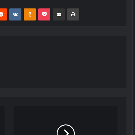
erest
Reddit
VKontakte
Odnoklassniki
Pocket
E-Posta ile paylaş
Yazdır