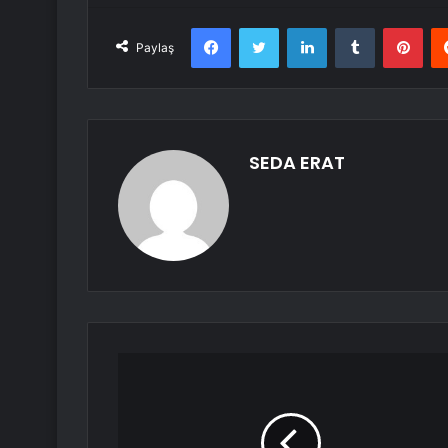
Facebook
Twitter
LinkedIn
Tumblr
Pint
Paylaş
SEDA ERAT