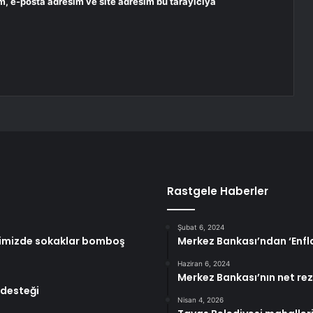
m, e-posta adresim ve site adresim bu tarayıcıya
Rastgele Haberler
Şubat 6, 2024
hrimizde sokaklar bomboş
Merkez Bankası’ndan ‘Enfla
Haziran 6, 2024
Merkez Bankası’nın net rez
 desteği
Nisan 4, 2026