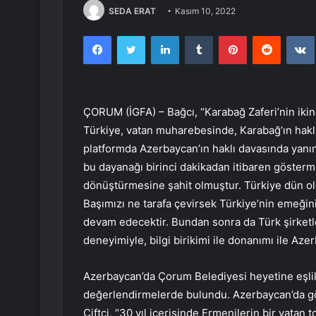
SEDA ERAT
Kasım 10, 2022
Facebook
Twitter
LinkedIn
Tumblr
Pinterest
Reddit
ÇORUM (İGFA) – Bağcı, “Karabağ Zaferi’nin iki
Türkiye, vatan muharebesinde, Karabağ’ın haklı
platformda Azerbaycan’ın haklı davasında yan
bu dayanağı birinci dakikadan itibaren göstermiş
dönüştürmesine şahit olmuştur. Türkiye dün o
Başımızı ne tarafa çevirsek Türkiye’nin emeğini
devam edecektir. Bundan sonra da Türk şirketl
deneyimiyle, bilgi birikimi ile donanımı ile Aze
Azerbaycan’da Çorum Belediyesi heyetine eşlik 
değerlendirmelerde bulundu. Azerbaycan’da gö
Çiftçi, “30 yıl içerisinde Ermenilerin bir vatan