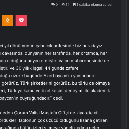
0
14
1 dakika okuma süresi
VKontakte
Odnoklassniki
Pocket
nci yıl dönümünün çabucak arifesinde biz buradayız.
 davasında, dünyanın her tarafında, her ortamda, her
ında olduğunu beyan etmiştir. Vatan muharebesinde de
tir. Ve 30 yıllık işgali 44 günde zafere
lduğu üzere bugünde Azerbaycan’ın yanındadır.
 görürüz, Türk şirketlerini görürüz, bu türlü de olmaya
eri, Türkiye kamu ve özel kesim deneyimi ile akademik
rbaycan’ın buyruğundadır.” dedi.
eden Çorum Valisi Mustafa Çiftçi de ziyarete ait
rdükleri tablonun çok üzücü olduğunu lisana getiren
 toprağında bütün izleri silmeye yönelik adına neler