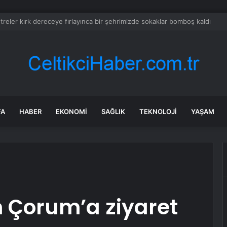
’de Kepsut’a Kent Lokantası ve altyapı desteği
FA
HABER
EKONOMI
SAĞLIK
TEKNOLOJI
YAŞAM
 Çorum’a ziyaret