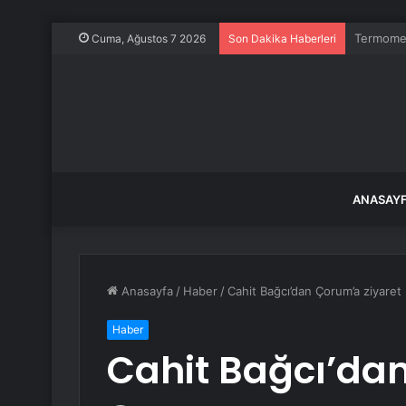
Balıkesir
Cuma, Ağustos 7 2026
Son Dakika Haberleri
ANASAY
Anasayfa
/
Haber
/
Cahit Bağcı’dan Çorum’a ziyaret
Haber
Cahit Bağcı’dan