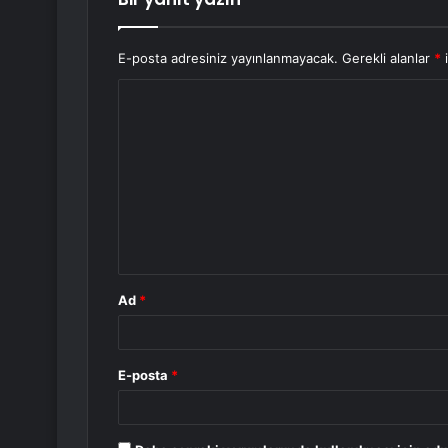
E-posta adresiniz yayınlanmayacak.
Gerekli alanlar
*
i
Y
o
r
u
m
*
Ad
*
E-posta
*