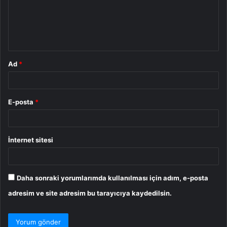
u
m
*
Ad
*
E-posta
*
İnternet sitesi
Daha sonraki yorumlarımda kullanılması için adım, e-posta
adresim ve site adresim bu tarayıcıya kaydedilsin.