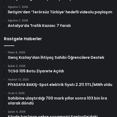
Ağustos 7, 2026
İletişim’den ‘Terörsüz Türkiye’ hedefli videolu paylaşım
Ağustos 7, 2026
Antalya’da Trafik Kazası: 7 Yaralı
Rastgele Haberler
Nisan 6, 2026
Genç Kızılay’dan İhtiyaç Sahibi Öğrencilere Destek
Şubat 2, 2026
TCSG 105 Botu Ziyarete Açıldı
Haziran 13, 2025
PİYASAYA BAKIŞ-Spot elektrik fiyatı 2.211.11TL/MWh oldu
Ocak 4, 2026
Sahibine ulaştırdığı 700 mark yıllar sonra 103 bin lira
olarak döndü
Şubat 4, 2026
Köyde başlayıp şehre sıçramıştı! Şanlıurfa’daki