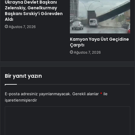
Ukrayna Devlet Başkanı
Zelenskiy, Genelkurmay
Başkanı Sırskiy’i Görevden
Aldı
Ağustos 7, 2026
Kamyon Yaya Üst Geçidine
Çarptı
Ağustos 7, 2026
Bir yanıt yazın
E-posta adresiniz yayınlanmayacak.
Gerekli alanlar
*
ile
işaretlenmişlerdir
Y
o
r