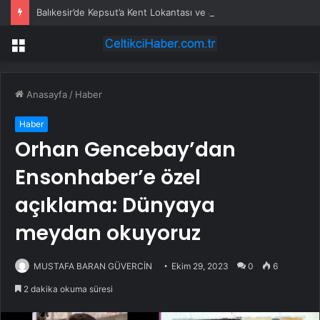
Balıkesir’de Kepsut’a Kent Lokantası ve altyapı desteği
Menü
Anasayfa
/
Haber
Haber
Orhan Gencebay’dan
Ensonhaber’e özel
açıklama: Dünyaya
meydan okuyoruz
MUSTAFA BARAN GÜVERCİN
Ekim 29, 2023
0
6
2 dakika okuma süresi