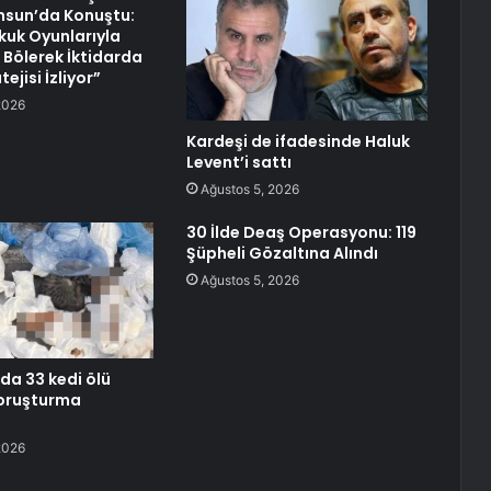
sun’da Konuştu:
ukuk Oyunlarıyla
 Bölerek İktidarda
ejisi İzliyor”
2026
Kardeşi de ifadesinde Haluk
Levent’i sattı
Ağustos 5, 2026
30 İlde Deaş Operasyonu: 119
Şüpheli Gözaltına Alındı
Ağustos 5, 2026
da 33 kedi ölü
soruşturma
2026