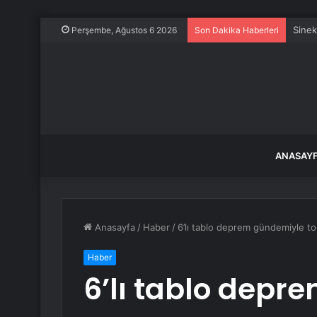
Sinek
Perşembe, Ağustos 6 2026
Son Dakika Haberleri
ANASAY
Anasayfa
/
Haber
/
6’lı tablo deprem gündemiyle to
Haber
6’lı tablo dep