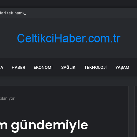
leri tek hamlede yok eden formül!
FA
HABER
EKONOMI
SAĞLIK
TEKNOLOJI
YAŞAM
planıyor
rem gündemiyle