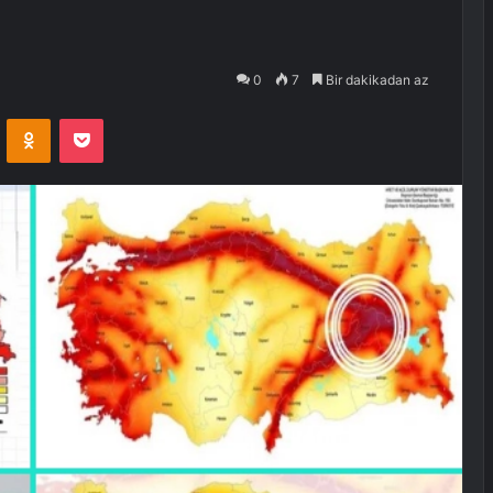
0
7
Bir dakikadan az
VKontakte
Odnoklassniki
Pocket