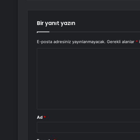
Bir yanıt yazın
E-posta adresiniz yayınlanmayacak.
Gerekli alanlar
*
i
Y
o
r
u
m
*
Ad
*