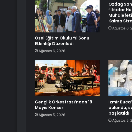
Özdağ Sam
“İktidar H
Muhalefeti
Kalma Strat
Ağustos 6, 
Özel Eğitim Okulu Yıl Sonu
Etkinliği Düzenledi
Ağustos 6, 2026
Gençlik Orkestrası’ndan 19
İzmir Buca’
Mayıs Konseri
bulundu, 
başlatıldı
Ağustos 5, 2026
Ağustos 5, 