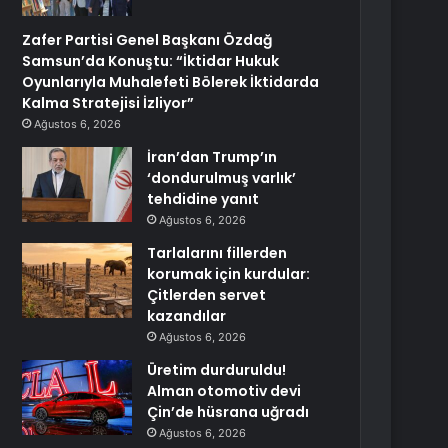
Zafer Partisi Genel Başkanı Özdağ
Samsun’da Konuştu: “İktidar Hukuk
Oyunlarıyla Muhalefeti Bölerek İktidarda
Kalma Stratejisi İzliyor”
Ağustos 6, 2026
İran’dan Trump’ın
‘dondurulmuş varlık’
tehdidine yanıt
Ağustos 6, 2026
Tarlalarını fillerden
korumak için kurdular:
Çitlerden servet
kazandılar
Ağustos 6, 2026
Üretim durduruldu!
Alman otomotiv devi
Çin’de hüsrana uğradı
Ağustos 6, 2026