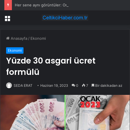
Her sene aynı görüntüler: Ormanlarımız alevler arasında kalıyor
Menü
Anasayfa
/
Ekonomi
Ekonomi
Yüzde 30 asgari ücret
formülü
SEDA ERAT
Haziran 19, 2023
0
7
Bir dakikadan az