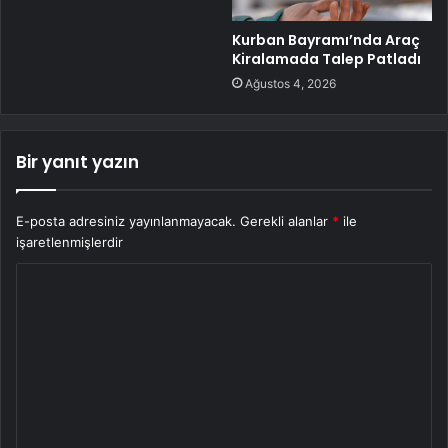
Kurban Bayramı’nda Araç
Kiralamada Talep Patladı
Ağustos 4, 2026
Bir yanıt yazın
E-posta adresiniz yayınlanmayacak.
Gerekli alanlar
*
ile
işaretlenmişlerdir
Y
o
r
u
m
*