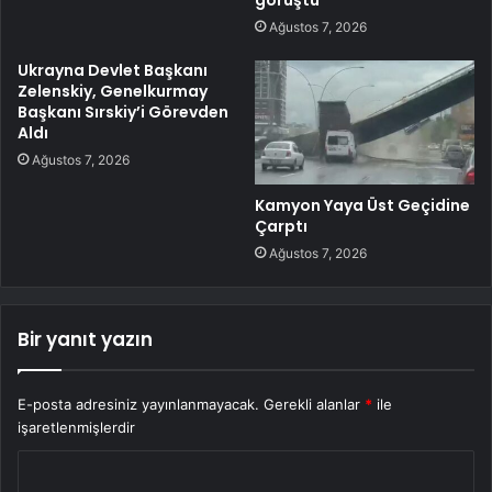
görüştü
Ağustos 7, 2026
Ukrayna Devlet Başkanı
Zelenskiy, Genelkurmay
Başkanı Sırskiy’i Görevden
Aldı
Ağustos 7, 2026
Kamyon Yaya Üst Geçidine
Çarptı
Ağustos 7, 2026
Bir yanıt yazın
E-posta adresiniz yayınlanmayacak.
Gerekli alanlar
*
ile
işaretlenmişlerdir
Y