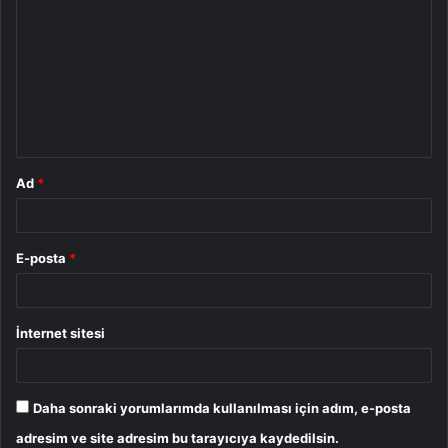
o
r
u
m
*
Ad
*
E-posta
*
İnternet sitesi
Daha sonraki yorumlarımda kullanılması için adım, e-posta
adresim ve site adresim bu tarayıcıya kaydedilsin.