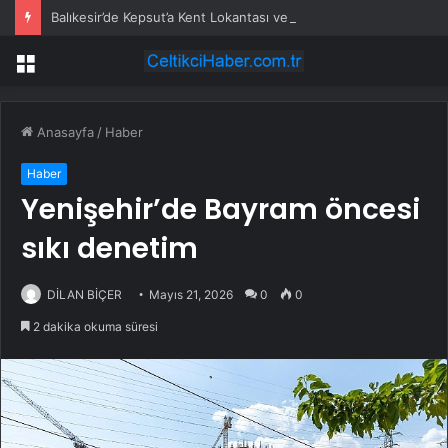
Balıkesir’de Kepsut’a Kent Lokantası ve altyapı desteği
Menü
Anasayfa
/
Haber
Haber
Yenişehir’de Bayram öncesi
sıkı denetim
DİLAN BİÇER
Mayıs 21, 2026
0
0
2 dakika okuma süresi