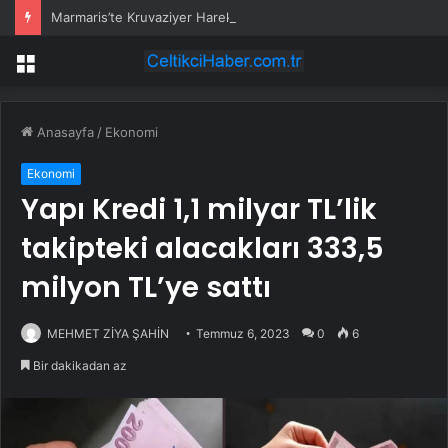
Marmaris’te Kruvaziyer Hareketliliği
Menü
Anasayfa
/
Ekonomi
Ekonomi
Yapı Kredi 1,1 milyar TL’lik
takipteki alacakları 333,5
milyon TL’ye sattı
MEHMET ZİYA ŞAHİN
Temmuz 6, 2023
0
6
Bir dakikadan az