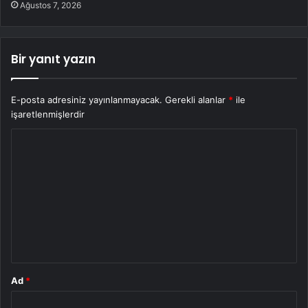
Ağustos 7, 2026
Bir yanıt yazın
E-posta adresiniz yayınlanmayacak.
Gerekli alanlar
*
ile
işaretlenmişlerdir
Y
o
r
u
m
*
Ad
*