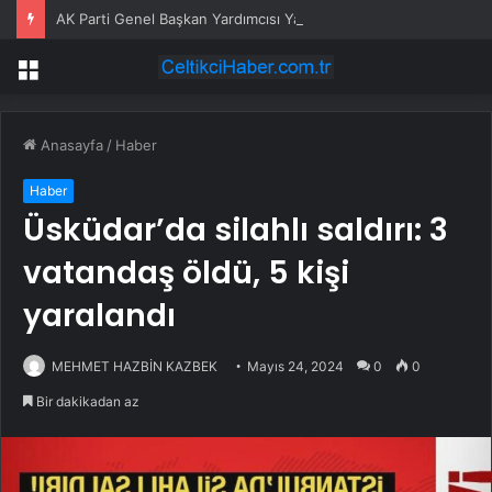
AK Parti Genel Başkan Yardımcısı Yayman: “Sel afetini yaşayan tüm vatandaşlarımız müsterih olsunlar, zararları karşılanacaktır”
Menü
Anasayfa
/
Haber
Haber
Üsküdar’da silahlı saldırı: 3
vatandaş öldü, 5 kişi
yaralandı
MEHMET HAZBİN KAZBEK
Mayıs 24, 2024
0
0
Bir dakikadan az