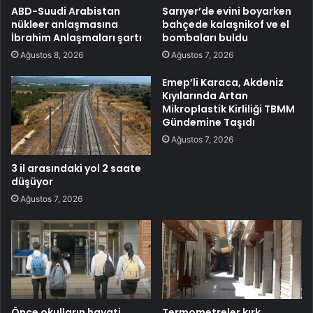
ABD-Suudi Arabistan
Sarıyer’de evini boyarken
nükleer anlaşmasına
bahçede kalaşnikof ve el
İbrahim Anlaşmaları şartı
bombaları buldu
Ağustos 8, 2026
Ağustos 7, 2026
Emep’li Karaca, Akdeniz
Kıyılarında Artan
Mikroplastik Kirliliği TBMM
Gündemine Taşıdı
Ağustos 7, 2026
3 il arasındaki yol 2 saate
düşüyor
Ağustos 7, 2026
Önce okulların hayati
Termometreler kırk