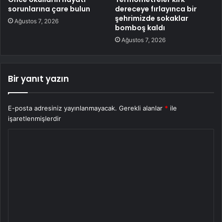
sorunlarına çare bulun
dereceye fırlayınca bir
şehrimizde sokaklar
Ağustos 7, 2026
bomboş kaldı
Ağustos 7, 2026
Bir yanıt yazın
E-posta adresiniz yayınlanmayacak.
Gerekli alanlar
*
ile
işaretlenmişlerdir
Y
o
r
u
m
*