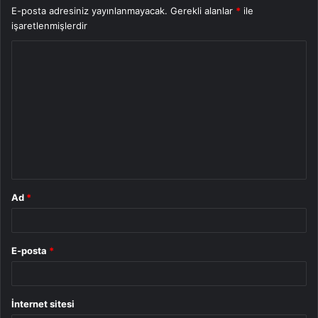
E-posta adresiniz yayınlanmayacak.
Gerekli alanlar
*
ile
işaretlenmişlerdir
Y
o
r
u
m
*
Ad
*
E-posta
*
İnternet sitesi