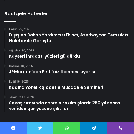
Rastgele Haberler
Kasım 29, 2025
Dışişleri Bakan Yardımcısı Ekinci, Azerbaycan Temsilcisi
Halefov ile Görüştü
Ağustos 30, 2025
Kayseri ihracatı yüzleri güldürdü
Haziran 10, 2025
JPMorgan’dan Fed faiz ödemesi uyarısı
Eylül 16, 2025
Kadına Yönelik Şiddetle Mücadele Semineri
Temmuz 17, 2026
Savaş sırasında nehre bırakılmışlardı: 250 yıl sonra
yeniden gün yüzüne çıktılar
Facebook
Twitter
WhatsApp
Telegram
Viber