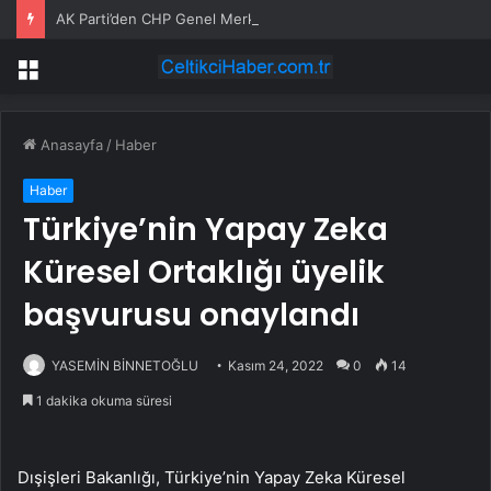
AK Parti’den CHP Genel Merkezi’nin tahliyesine ilişkin ilk yorum: Biz bu olayın bir yerinde değiliz
Menü
Anasayfa
/
Haber
Haber
Türkiye’nin Yapay Zeka
Küresel Ortaklığı üyelik
başvurusu onaylandı
YASEMİN BİNNETOĞLU
Kasım 24, 2022
0
14
1 dakika okuma süresi
Dışişleri Bakanlığı, Türkiye’nin Yapay Zeka Küresel