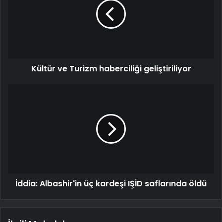
Kültür ve Turizm haberciliği geliştiriliyor
İddia: Albashir'in üç kardeşi IŞİD saflarında öldü