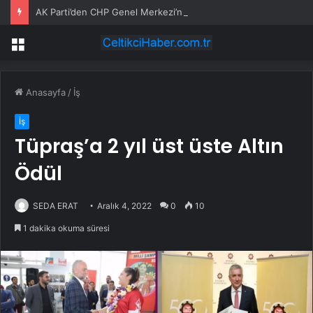
AK Parti’den CHP Genel Merkezi’nin tahliyesine ilişkin ilk yorum: Biz bu olayın bir yerinde değiliz
Menü
Anasayfa
/
İş
İş
Tüpraş’a 2 yıl üst üste Altın
Ödül
SEDA ERAT
Aralık 4, 2022
0
10
1 dakika okuma süresi