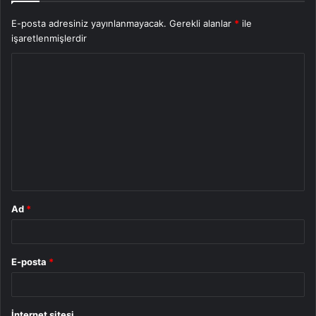
E-posta adresiniz yayınlanmayacak.
Gerekli alanlar
*
ile
işaretlenmişlerdir
Y
o
r
u
m
*
Ad
*
E-posta
*
İnternet sitesi