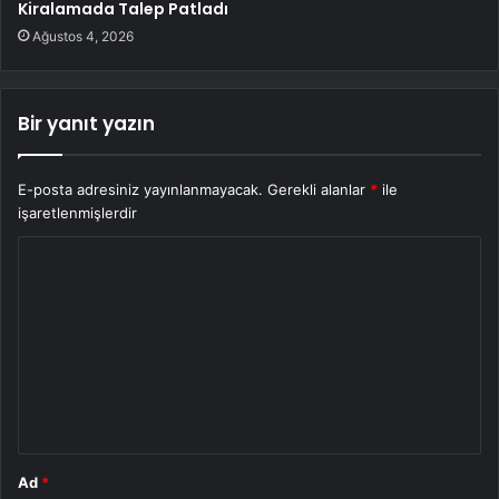
Kiralamada Talep Patladı
Ağustos 4, 2026
Bir yanıt yazın
E-posta adresiniz yayınlanmayacak.
Gerekli alanlar
*
ile
işaretlenmişlerdir
Y
o
r
u
m
*
Ad
*