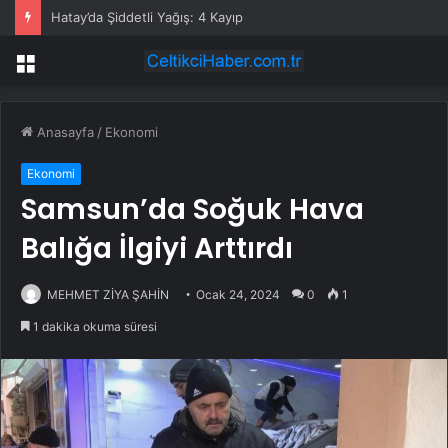
Hatay’da Şiddetli Yağış: 4 Kayıp
Menü
Anasayfa
/
Ekonomi
Ekonomi
Samsun’da Soğuk Hava
Balığa İlgiyi Arttırdı
MEHMET ZİYA ŞAHİN
Ocak 24, 2024
0
1
1 dakika okuma süresi