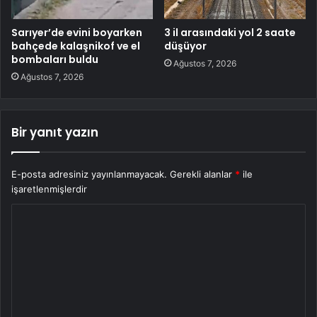
Sarıyer’de evini boyarken
3 il arasındaki yol 2 saate
bahçede kalaşnikof ve el
düşüyor
bombaları buldu
Ağustos 7, 2026
Ağustos 7, 2026
Bir yanıt yazın
E-posta adresiniz yayınlanmayacak.
Gerekli alanlar
*
ile
işaretlenmişlerdir
Y
o
r
u
m