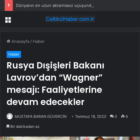
Dünyanın en uzun aktarmasız uçuşunda tarihi rekor: 24 saatten fazla havada kaldılar
Menü
Anasayfa
/
Haber
Haber
Rusya Dışişleri Bakanı
Lavrov’dan “Wagner”
mesajı: Faaliyetlerine
devam edecekler
MUSTAFA BARAN GÜVERCİN
Temmuz 18, 2023
0
6
Bir dakikadan az