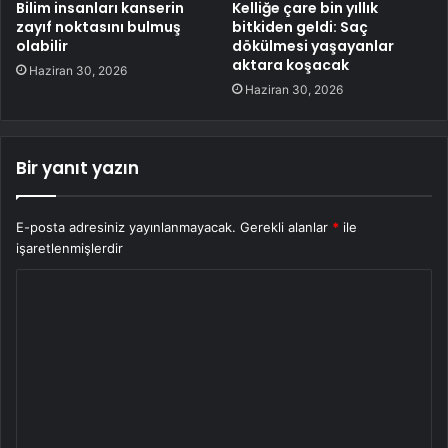
Bilim insanları kanserin
Kelliğe çare bin yıllık
zayıf noktasını bulmuş
bitkiden geldi: Saç
olabilir
dökülmesi yaşayanlar
aktara koşacak
Haziran 30, 2026
Haziran 30, 2026
Bir yanıt yazın
E-posta adresiniz yayınlanmayacak.
Gerekli alanlar
*
ile
işaretlenmişlerdir
Y
o
r
u
m
*