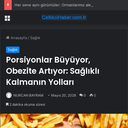
Her sene aynı görüntüler: Ormanlarımız alevler arasında kalıyor
Menü
Anasayfa
/
Sağlık
Sağlık
Porsiyonlar Büyüyor,
Obezite Artıyor: Sağlıklı
Kalmanın Yolları
NURCAN BAYRAM
Mayıs 20, 2026
0
0
2 dakika okuma süresi