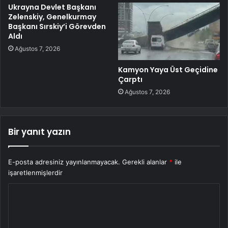
Ukrayna Devlet Başkanı
Zelenskiy, Genelkurmay
Başkanı Sırskiy’i Görevden
Aldı
Ağustos 7, 2026
Kamyon Yaya Üst Geçidine
Çarptı
Ağustos 7, 2026
Bir yanıt yazın
E-posta adresiniz yayınlanmayacak.
Gerekli alanlar
*
ile
işaretlenmişlerdir
Y
o
r