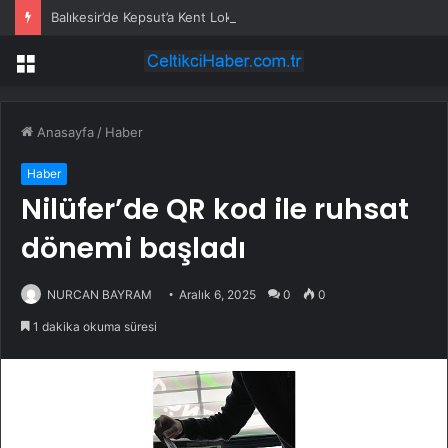
Balıkesir’de Kepsut’a Kent Lokantası ve altyapı desteği
Menü
Anasayfa
/
Haber
Haber
Nilüfer’de QR kod ile ruhsat
dönemi başladı
NURCAN BAYRAM
Aralık 6, 2025
0
0
1 dakika okuma süresi