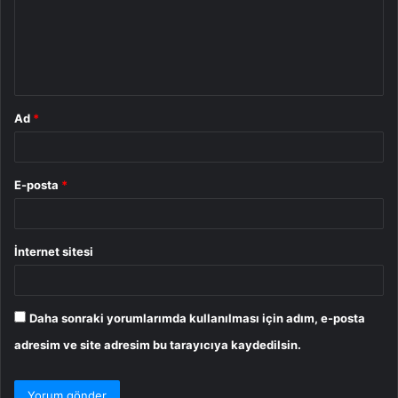
u
m
*
Ad
*
E-posta
*
İnternet sitesi
Daha sonraki yorumlarımda kullanılması için adım, e-posta
adresim ve site adresim bu tarayıcıya kaydedilsin.