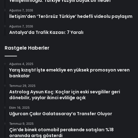
Yenişehirlioğlu: Türkiye Yüzyılı büyük bir hedef
Ağustos 7, 2026
İletişim’den ‘Terörsüz Türkiye’ hedefli videolu paylaşım
Ağustos 7, 2026
Antalya’da Trafik Kazası: 7 Yaralı
Rastgele Haberler
Ağustos 4, 2025
Yarış kızıştı! İşte emekliye en yüksek promosyon veren
bankalar
Temmuz 29, 2025
Astrolog Aysun Koç: Koçlar için eski sevgililer geri
dönebilir, yaylar ikinci evliliğe açık
Ekim 16, 2025
Uğurcan Çakır Galatasaray’a Transfer Oluyor
Temmuz 9, 2025
Çin’de binek otomobil perakende satışları %18
oranında artış gösterdi