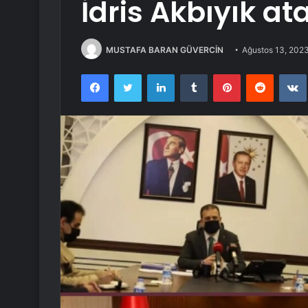
İdris Akbıyık at
MUSTAFA BARAN GÜVERCİN
Ağustos 13, 202
Facebook
Twitter
LinkedIn
Tumblr
Pinterest
Reddit