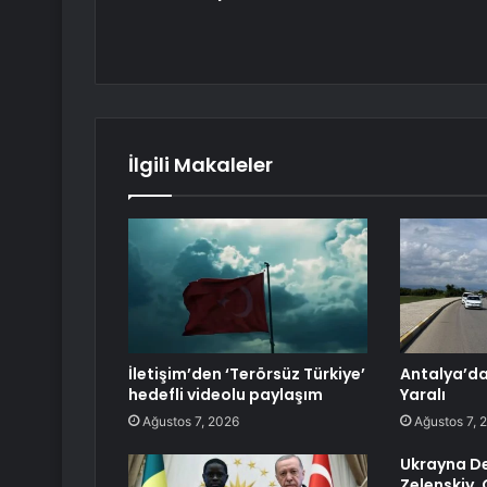
İlgili Makaleler
İletişim’den ‘Terörsüz Türkiye’
Antalya’da 
hedefli videolu paylaşım
Yaralı
Ağustos 7, 2026
Ağustos 7, 
Ukrayna De
Zelenskiy,