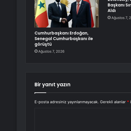
Başkanı Sı
Aldı
Ağustos 7, 
Cumhurbaşkanı Erdoğan,
Senegal Cumhurbaşkanı ile
görüştü
Ağustos 7, 2026
Bir yanıt yazın
E-posta adresiniz yayınlanmayacak.
Gerekli alanlar
*
i
Y
o
r