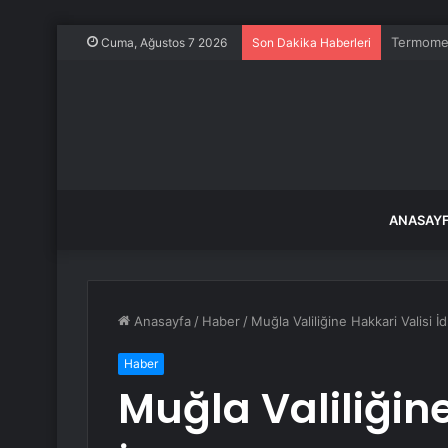
Balıkesir
Cuma, Ağustos 7 2026
Son Dakika Haberleri
ANASAY
Anasayfa
/
Haber
/
Muğla Valiliğine Hakkari Valisi İd
Haber
Muğla Valiliğine