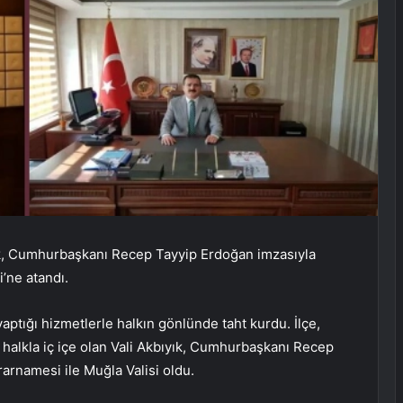
ık, Cumhurbaşkanı Recep Tayyip Erdoğan imzasıyla
i’ne atandı.
 yaptığı hizmetlerle halkın gönlünde taht kurdu. İlçe,
 halkla iç içe olan Vali Akbıyık, Cumhurbaşkanı Recep
arnamesi ile Muğla Valisi oldu.