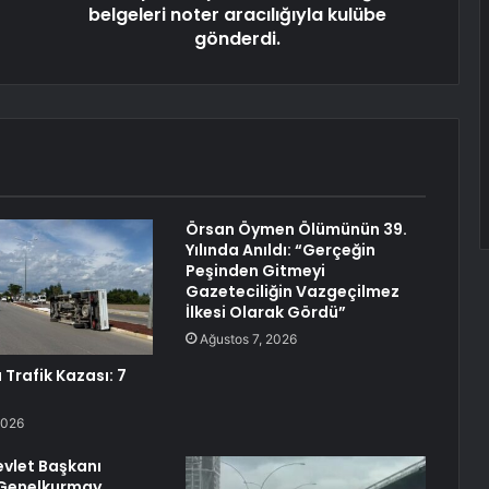
belgeleri noter aracılığıyla kulübe
gönderdi.
Örsan Öymen Ölümünün 39.
Yılında Anıldı: “Gerçeğin
Peşinden Gitmeyi
Gazeteciliğin Vazgeçilmez
İlkesi Olarak Gördü”
Ağustos 7, 2026
Trafik Kazası: 7
2026
vlet Başkanı
 Genelkurmay