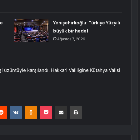
ye
Yenişehirlioğlu: Türkiye Yüzyılı
büyük bir hedef
Ağustos 7, 2026
şi üzüntüyle karşılandı. Hakkari Valiliğine Kütahya Valisi
erest
Reddit
VKontakte
Odnoklassniki
Pocket
E-Posta ile paylaş
Yazdır