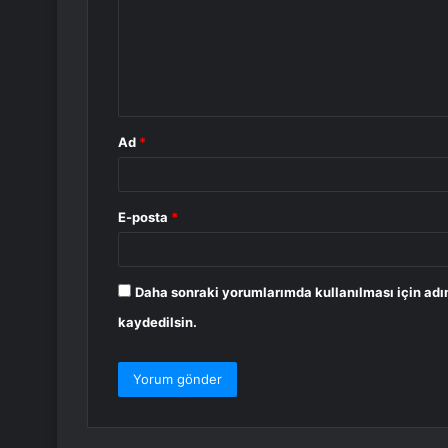
u
m
*
Ad
*
E-posta
*
Daha sonraki yorumlarımda kullanılması için adı
kaydedilsin.