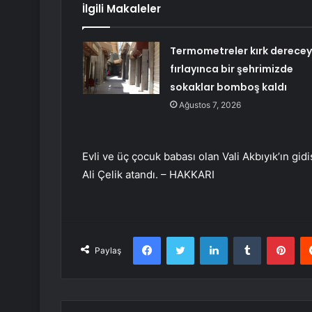
İlgili Makaleler
Termometreler kırk derece
fırlayınca bir şehrimizde
sokaklar bomboş kaldı
Ağustos 7, 2026
Evli ve üç çocuk babası olan Vali Akbıyık’ın gidi
Ali Çelik atandı. – HAKKARI
Facebook
Twitter
LinkedIn
Tumblr
Pint
Paylaş