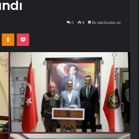
andı
3
0
6
Bir dakikadan az
VKontakte
Odnoklassniki
Pocket