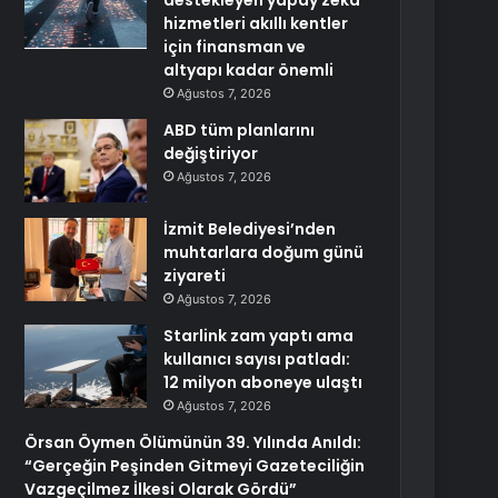
destekleyen yapay zekâ
hizmetleri akıllı kentler
için finansman ve
altyapı kadar önemli
Ağustos 7, 2026
ABD tüm planlarını
değiştiriyor
Ağustos 7, 2026
İzmit Belediyesi’nden
muhtarlara doğum günü
ziyareti
Ağustos 7, 2026
Starlink zam yaptı ama
kullanıcı sayısı patladı:
12 milyon aboneye ulaştı
Ağustos 7, 2026
Örsan Öymen Ölümünün 39. Yılında Anıldı:
“Gerçeğin Peşinden Gitmeyi Gazeteciliğin
Vazgeçilmez İlkesi Olarak Gördü”