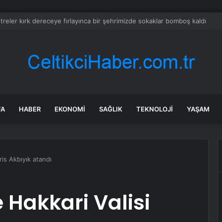
’de Kepsut’a Kent Lokantası ve altyapı desteği
FA
HABER
EKONOMI
SAĞLIK
TEKNOLOJI
YAŞAM
ris Akbıyık atandı
 Hakkari Valisi