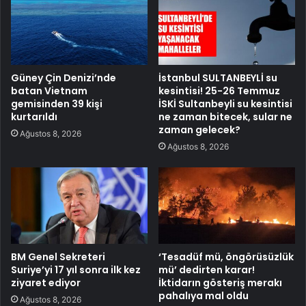
Güney Çin Denizi’nde
İstanbul SULTANBEYLİ su
batan Vietnam
kesintisi! 25-26 Temmuz
gemisinden 39 kişi
İSKİ Sultanbeyli su kesintisi
kurtarıldı
ne zaman bitecek, sular ne
zaman gelecek?
Ağustos 8, 2026
Ağustos 8, 2026
BM Genel Sekreteri
‘Tesadüf mü, öngörüsüzlük
Suriye’yi 17 yıl sonra ilk kez
mü’ dedirten karar!
ziyaret ediyor
İktidarın gösteriş merakı
pahalıya mal oldu
Ağustos 8, 2026