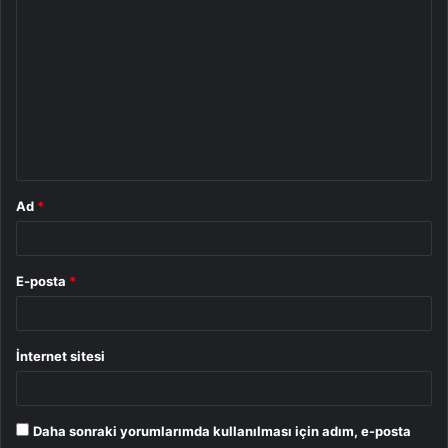
Y
o
r
u
m
*
Ad
*
E-posta
*
İnternet sitesi
Daha sonraki yorumlarımda kullanılması için adım, e-posta