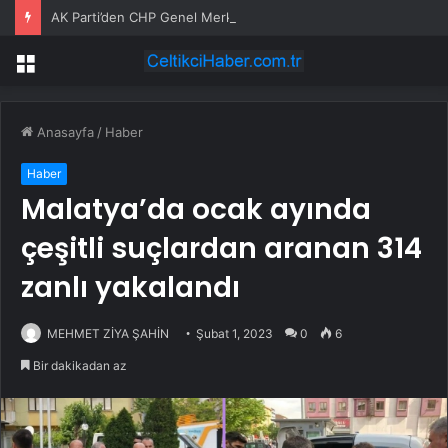
AK Parti’den CHP Genel Merkezi’nin tahliyesine ilişkin ilk yorum: Biz bu olayın bir yerinde değiliz
Menü
Anasayfa
/
Haber
Haber
Malatya’da ocak ayında
çeşitli suçlardan aranan 314
zanlı yakalandı
MEHMET ZİYA ŞAHİN
Şubat 1, 2023
0
6
Bir dakikadan az