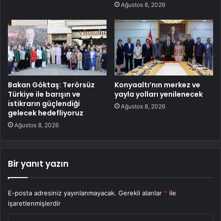
Ağustos 8, 2026
Bakan Göktaş: Terörsüz
Konyaaltı’nın merkez ve
Türkiye ile barışın ve
yayla yolları yenilenecek
istikrarın güçlendiği
Ağustos 8, 2026
gelecek hedefliyoruz
Ağustos 8, 2026
Bir yanıt yazın
E-posta adresiniz yayınlanmayacak.
Gerekli alanlar
*
ile
işaretlenmişlerdir