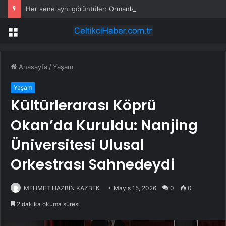
Her sene aynı görüntüler: Ormanlarımız alevler arasında kalıyor
Menü
Anasayfa
/
Yaşam
Yaşam
Kültürlerarası Köprü
Okan’da Kuruldu: Nanjing
Üniversitesi Ulusal
Orkestrası Sahnedeydi
MEHMET HAZBİN KAZBEK
Mayıs 15, 2026
0
0
2 dakika okuma süresi