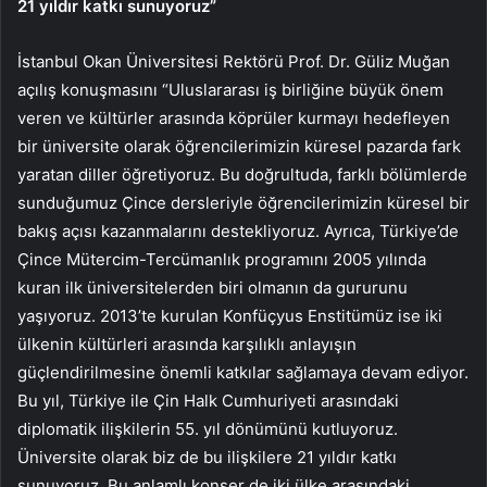
21 yıldır katkı sunuyoruz”
İstanbul Okan Üniversitesi Rektörü Prof. Dr. Güliz Muğan
açılış konuşmasını “Uluslararası iş birliğine büyük önem
veren ve kültürler arasında köprüler kurmayı hedefleyen
bir üniversite olarak öğrencilerimizin küresel pazarda fark
yaratan diller öğretiyoruz. Bu doğrultuda, farklı bölümlerde
sunduğumuz Çince dersleriyle öğrencilerimizin küresel bir
bakış açısı kazanmalarını destekliyoruz. Ayrıca, Türkiye’de
Çince Mütercim-Tercümanlık programını 2005 yılında
kuran ilk üniversitelerden biri olmanın da gururunu
yaşıyoruz. 2013’te kurulan Konfüçyus Enstitümüz ise iki
ülkenin kültürleri arasında karşılıklı anlayışın
güçlendirilmesine önemli katkılar sağlamaya devam ediyor.
Bu yıl, Türkiye ile Çin Halk Cumhuriyeti arasındaki
diplomatik ilişkilerin 55. yıl dönümünü kutluyoruz.
Üniversite olarak biz de bu ilişkilere 21 yıldır katkı
sunuyoruz. Bu anlamlı konser de iki ülke arasındaki