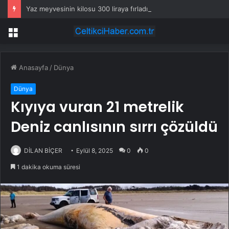
Yaz meyvesinin kilosu 300 liraya fırladı, emekli isyan etti
Menü
Anasayfa
/
Dünya
Dünya
Kıyıya vuran 21 metrelik
Deniz canlısının sırrı çözüldü
DİLAN BİÇER
Eylül 8, 2025
0
0
1 dakika okuma süresi