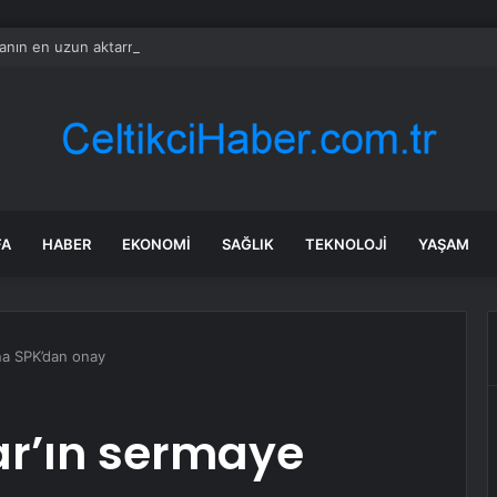
nın en uzun aktarmasız uçuşunda tarihi rekor: 24 saatten fazla havada k
FA
HABER
EKONOMI
SAĞLIK
TEKNOLOJI
YAŞAM
ına SPK’dan onay
ar’ın sermaye