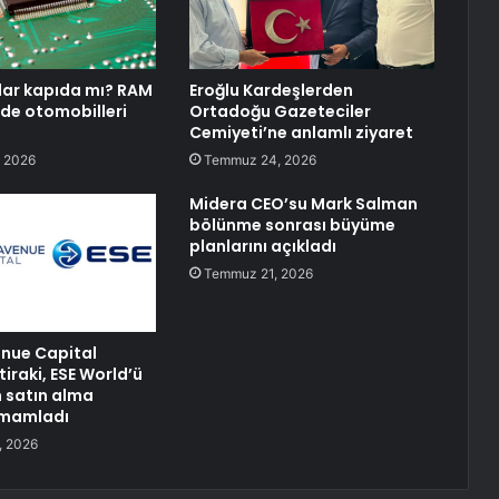
lar kapıda mı? RAM
Eroğlu Kardeşlerden
i de otomobilleri
Ortadoğu Gazeteciler
Cemiyeti’ne anlamlı ziyaret
 2026
Temmuz 24, 2026
Midera CEO’su Mark Salman
bölünme sonrası büyüme
planlarını açıkladı
Temmuz 21, 2026
enue Capital
tiraki, ESE World’ü
 satın alma
amamladı
, 2026