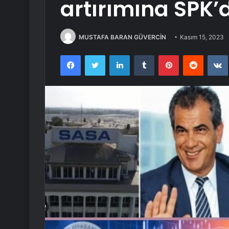
artırımına SPK
MUSTAFA BARAN GÜVERCİN
Kasım 15, 2023
Facebook
Twitter
LinkedIn
Tumblr
Pinterest
Reddit