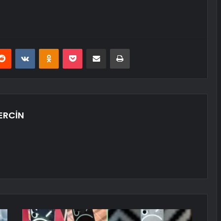
erest
Reddit
VKontakte
Odnoklassniki
Pocket
E-Posta ile paylaş
Yazdır
ERCİN