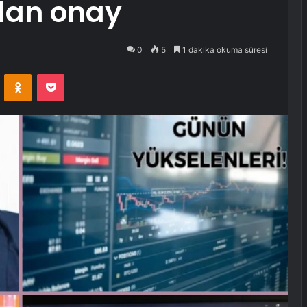
’dan onay
0
5
1 dakika okuma süresi
VKontakte
Odnoklassniki
Pocket