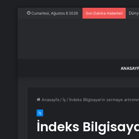
Dünya
Cumartesi, Ağustos 8 2026
Son Dakika Haberleri
ANASAY
Anasayfa
/
İş
/
İndeks Bilgisayar’ın sermaye artırım
İş
İndeks Bilgisay