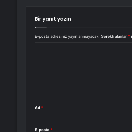
Bir yanıt yazın
E-posta adresiniz yayınlanmayacak.
Gerekli alanlar
*
i
Y
o
r
u
m
*
Ad
*
E-posta
*