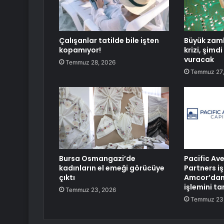
Çalışanlar tatilde bile işten
Büyük zam
kopamıyor!
krizi, şimd
vuracak
Temmuz 28, 2026
Temmuz 27,
Bursa Osmangazi’de
Pacific Av
kadınların el emeği görücüye
Partners iş
çıktı
Amcor’dan
işlemini t
Temmuz 23, 2026
Temmuz 23