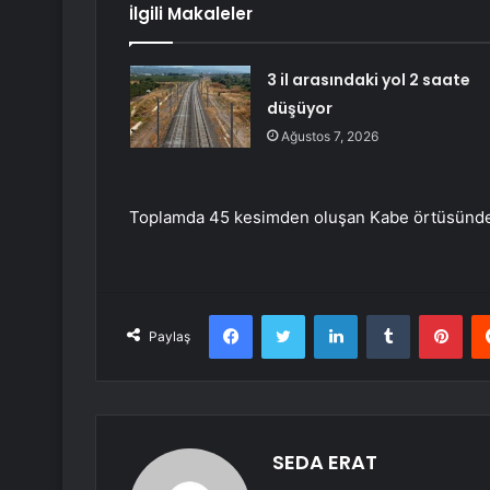
İlgili Makaleler
3 il arasındaki yol 2 saate
düşüyor
Ağustos 7, 2026
Toplamda 45 kesimden oluşan Kabe örtüsünde 12
Facebook
Twitter
LinkedIn
Tumblr
Pint
Paylaş
SEDA ERAT