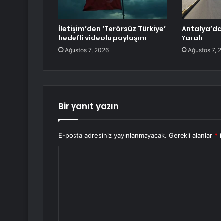
İletişim’den ‘Terörsüz Türkiye’
Antalya’da 
hedefli videolu paylaşım
Yaralı
Ağustos 7, 2026
Ağustos 7, 
Bir yanıt yazın
E-posta adresiniz yayınlanmayacak.
Gerekli alanlar
*
i
Y
o
r
u
m