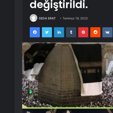
değiştirildi.
SEDA ERAT
Temmuz 19, 2023
Facebook
Twitter
LinkedIn
Tumblr
Pinterest
Reddit