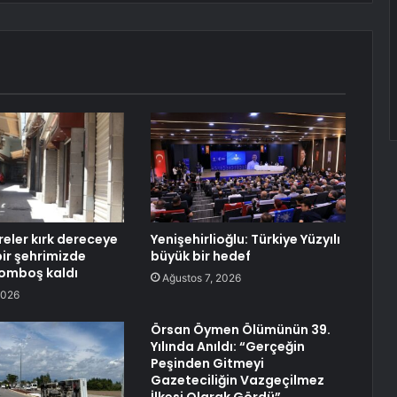
ler kırk dereceye
Yenişehirlioğlu: Türkiye Yüzyılı
bir şehrimizde
büyük bir hedef
omboş kaldı
Ağustos 7, 2026
2026
Örsan Öymen Ölümünün 39.
Yılında Anıldı: “Gerçeğin
Peşinden Gitmeyi
Gazeteciliğin Vazgeçilmez