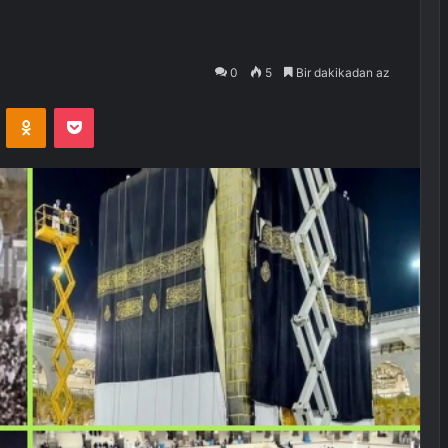
0
5
Bir dakikadan az
VKontakte
Odnoklassniki
Pocket