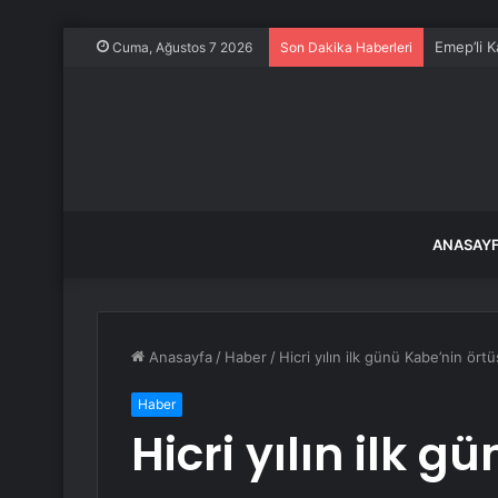
Emep’li K
Cuma, Ağustos 7 2026
Son Dakika Haberleri
ANASAY
Anasayfa
/
Haber
/
Hicri yılın ilk günü Kabe’nin örtü
Haber
Hicri yılın ilk 