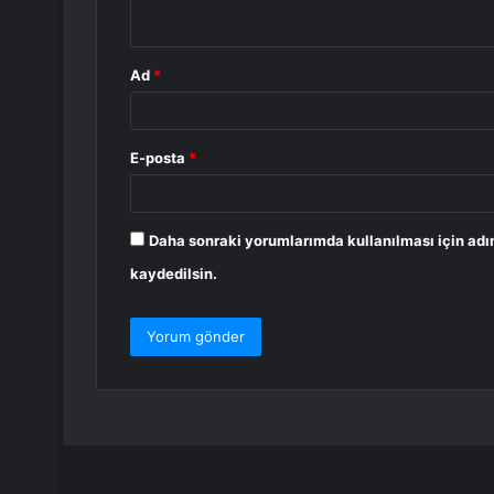
*
Ad
*
E-posta
*
Daha sonraki yorumlarımda kullanılması için adı
kaydedilsin.