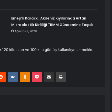
Emep’li Karaca, Akdeniz Kıyılarında Artan
Mikroplastik Kirliliği TBMM Gündemine Taşıdı
Ağustos 7, 2026
0 kilo altın ve 100 kilo gümüş kullanılıyor. – mekke
erest
Reddit
VKontakte
Odnoklassniki
Pocket
E-Posta ile paylaş
Yazdır