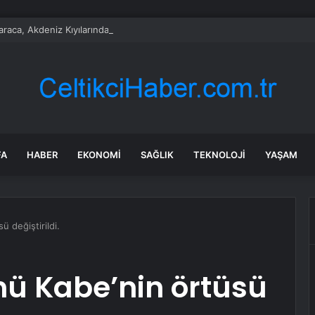
araca, Akdeniz Kıyılarında Artan Mikroplastik Kirliliği TBMM Gündemine T
FA
HABER
EKONOMI
SAĞLIK
TEKNOLOJI
YAŞAM
sü değiştirildi.
günü Kabe’nin örtüsü