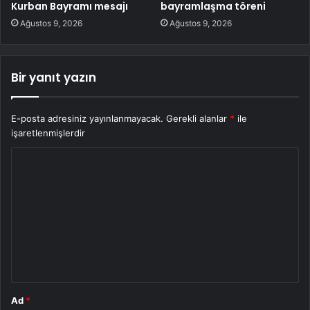
Kurban Bayramı mesajı
bayramlaşma töreni
Ağustos 9, 2026
Ağustos 9, 2026
Bir yanıt yazın
E-posta adresiniz yayınlanmayacak.
Gerekli alanlar
*
ile
işaretlenmişlerdir
Y
o
r
u
m
*
Ad
*