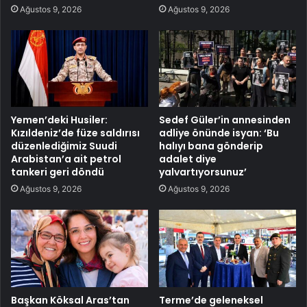
Ağustos 9, 2026
Ağustos 9, 2026
Yemen’deki Husiler:
Sedef Güler’in annesinden
Kızıldeniz’de füze saldırısı
adliye önünde isyan: ‘Bu
düzenlediğimiz Suudi
halıyı bana gönderip
Arabistan’a ait petrol
adalet diye
tankeri geri döndü
yalvartıyorsunuz’
Ağustos 9, 2026
Ağustos 9, 2026
Başkan Köksal Aras’tan
Terme’de geleneksel