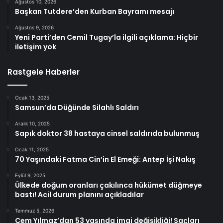
Ağustos 10, 2026
Başkan Tutdere’den Kurban Bayramı mesajı
Ağustos 9, 2026
Yeni Parti’den Cemil Tugay’la ilgili açıklama: Hiçbir
iletişim yok
Rastgele Haberler
Ocak 13, 2025
Samsun’da Düğünde Silahlı Saldırı
Aralık 10, 2025
Sapık doktor 38 hastaya cinsel saldırıda bulunmuş
Ocak 11, 2025
70 Yaşındaki Fatma Cin’in El Emeği: Antep İşi Nakış
Eylül 9, 2025
Ülkede doğum oranları çakılınca hükümet düğmeye
bastı! Acil durum planını açıkladılar
Temmuz 5, 2026
Cem Yılmaz’dan 53 yaşında imaj değişikliği! Saçları