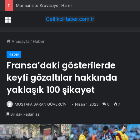
Marmaris’te Kruvaziyer Hareketliliği
Menü
Anasayfa
/
Haber
Haber
Fransa’daki gösterilerde
keyfi gözaltılar hakkında
yaklaşık 100 şikayet
MUSTAFA BARAN GÜVERCİN
Nisan 1, 2023
0
7
Bir dakikadan az