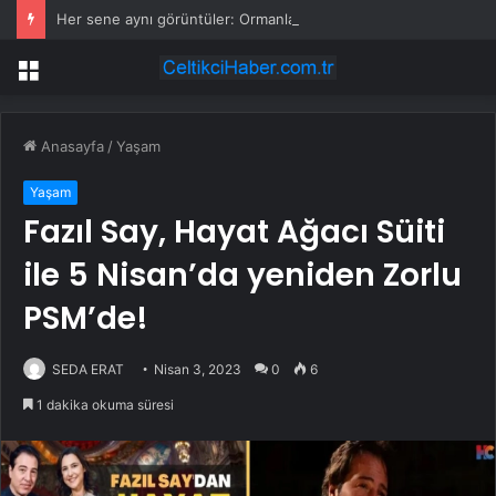
Her sene aynı görüntüler: Ormanlarımız alevler arasında kalıyor
Menü
Anasayfa
/
Yaşam
Yaşam
Fazıl Say, Hayat Ağacı Süiti
ile 5 Nisan’da yeniden Zorlu
PSM’de!
SEDA ERAT
Nisan 3, 2023
0
6
1 dakika okuma süresi