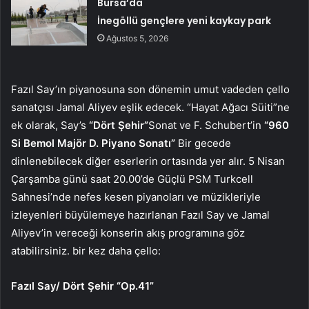
Bursa’da
İnegöllü gençlere yeni kaykay park
Ağustos 5, 2026
Fazıl Say’ın piyanosuna son dönemin umut vadeden çello
sanatçısı Jamal Aliyev eşlik edecek. “Hayat Ağacı Süiti”ne
ek olarak, Say’s
“Dört Şehir”
Sonat ve F. Schubert’in
“960
Si Bemol Majör D. Piyano Sonatı”
Bir gecede
dinlenebilecek diğer eserlerin ortasında yer alır. 5 Nisan
Çarşamba günü saat 20.00’de Güçlü PSM Turkcell
Sahnesi’nde nefes kesen piyanoları ve müzikleriyle
izleyenleri büyülemeye hazırlanan Fazıl Say ve Jamal
Aliyev’in vereceği konserin akış programına göz
atabilirsiniz. bir kez daha çello:
Fazıl Say/ Dört Şehir “Op.41”