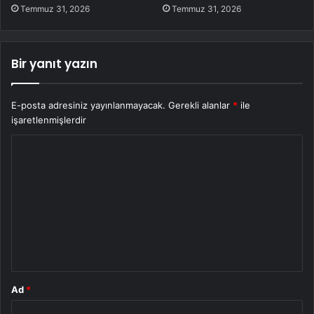
Temmuz 31, 2026
Temmuz 31, 2026
Bir yanıt yazın
E-posta adresiniz yayınlanmayacak.
Gerekli alanlar
*
ile
işaretlenmişlerdir
Y
o
r
u
m
*
Ad
*