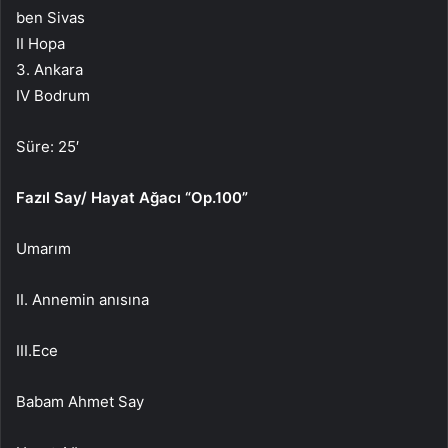
ben Sivas
II Hopa
3. Ankara
IV Bodrum
Süre: 25′
Fazıl Say/ Hayat Ağacı “Op.100”
Umarım
II. Annemin anısına
III.Ece
Babam Ahmet Say