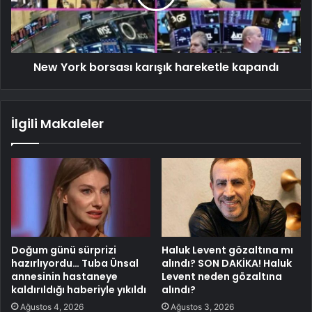
New York borsası karışık hareketle kapandı
İlgili Makaleler
Doğum günü sürprizi
Haluk Levent gözaltına mı
hazırlıyordu… Tuba Ünsal
alındı? SON DAKİKA! Haluk
annesinin hastaneye
Levent neden gözaltına
kaldırıldığı haberiyle yıkıldı
alındı?
Ağustos 4, 2026
Ağustos 3, 2026