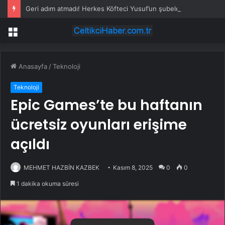
Geri adım atmadı! Herkes Köfteci Yusuf’un şubelerine astığı yazıyı paylaşıyor
Menü
Anasayfa
/
Teknoloji
Teknoloji
Epic Games’te bu haftanın
ücretsiz oyunları erişime
açıldı
MEHMET HAZBİN KAZBEK
Kasım 8, 2025
0
0
1 dakika okuma süresi