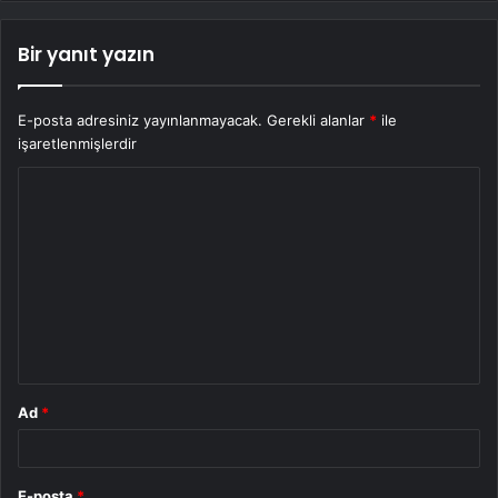
Bir yanıt yazın
E-posta adresiniz yayınlanmayacak.
Gerekli alanlar
*
ile
işaretlenmişlerdir
Y
o
r
u
m
*
Ad
*
E-posta
*