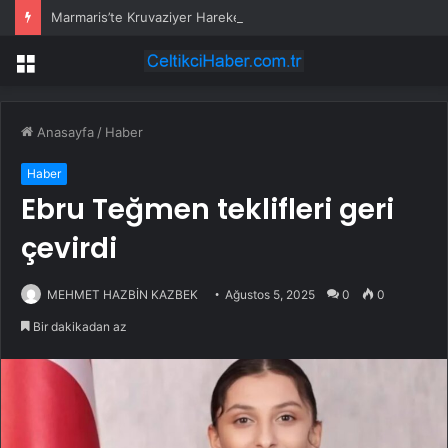
Marmaris’te Kruvaziyer Hareketliliği
Menü
Anasayfa
/
Haber
Haber
Ebru Teğmen teklifleri geri
çevirdi
MEHMET HAZBİN KAZBEK
Ağustos 5, 2025
0
0
Bir dakikadan az