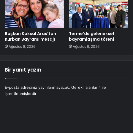
Başkan Köksal Aras’tan
Terme’de geleneksel
Kurban Bayramı mesajı
bayramlaşma töreni
Ağustos 9, 2026
Ağustos 9, 2026
Bir yanıt yazın
E-posta adresiniz yayınlanmayacak.
Gerekli alanlar
*
ile
işaretlenmişlerdir
Y
o
r
u