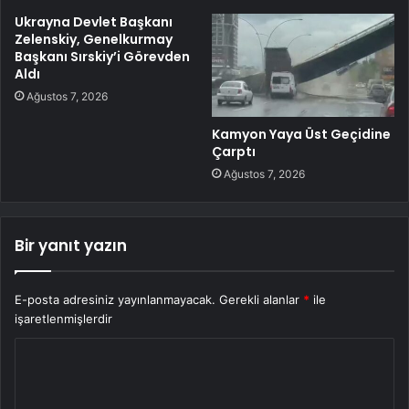
Ukrayna Devlet Başkanı
Zelenskiy, Genelkurmay
Başkanı Sırskiy’i Görevden
Aldı
Ağustos 7, 2026
Kamyon Yaya Üst Geçidine
Çarptı
Ağustos 7, 2026
Bir yanıt yazın
E-posta adresiniz yayınlanmayacak.
Gerekli alanlar
*
ile
işaretlenmişlerdir
Y
o
r