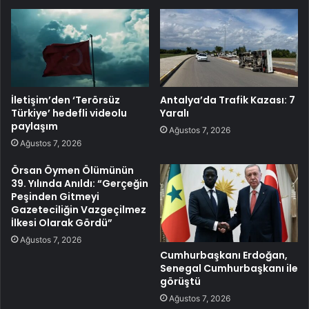
İletişim’den ‘Terörsüz
Antalya’da Trafik Kazası: 7
Türkiye’ hedefli videolu
Yaralı
paylaşım
Ağustos 7, 2026
Ağustos 7, 2026
Örsan Öymen Ölümünün
39. Yılında Anıldı: “Gerçeğin
Peşinden Gitmeyi
Gazeteciliğin Vazgeçilmez
İlkesi Olarak Gördü”
Ağustos 7, 2026
Cumhurbaşkanı Erdoğan,
Senegal Cumhurbaşkanı ile
görüştü
Ağustos 7, 2026