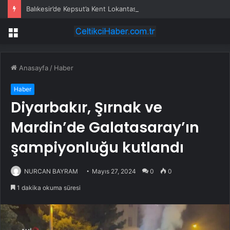
Balıkesir’de Kepsut’a Kent Lokantası ve altyapı desteği
Menü
Anasayfa
/
Haber
Haber
Diyarbakır, Şırnak ve
Mardin’de Galatasaray’ın
şampiyonluğu kutlandı
NURCAN BAYRAM
Mayıs 27, 2024
0
0
1 dakika okuma süresi