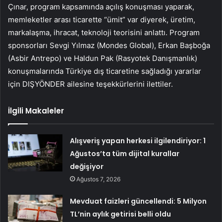
Çınar, program kapsamında açılış konuşması yaparak,
memleketler arası ticarette “ümit” var diyerek, üretim,
markalaşma, ihracat, teknoloji teorisini anlattı. Program
sponsorları Sevgi Yılmaz (Mondes Global), Erkan Başboğa
(Asbir Antrepo) ve Haldun Pak (Rasyotek Danışmanlık)
konuşmalarında Türkiye dış ticaretine sağladığı yararlar
için DIŞYÖNDER ailesine teşekkürlerini ilettiler.
İlgili Makaleler
Alışveriş yapan herkesi ilgilendiriyor: 1
Ağustos’ta tüm dijital kurallar
değişiyor
Ağustos 7, 2026
Mevduat faizleri güncellendi: 5 Milyon
TL’nin aylık getirisi belli oldu