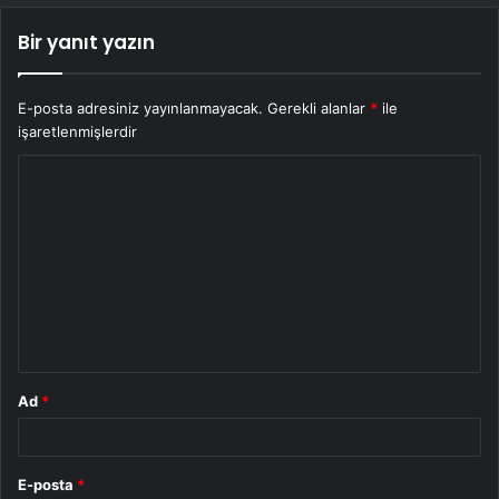
Bir yanıt yazın
E-posta adresiniz yayınlanmayacak.
Gerekli alanlar
*
ile
işaretlenmişlerdir
Y
o
r
u
m
*
Ad
*
E-posta
*