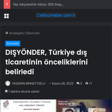
Yaz meyvesinin kilosu 300 liraya fırladı, emekli isyan etti
Menü
Anasayfa
/
Ekonomi
Ekonomi
DIŞYÖNDER, Türkiye dış
ticaretinin önceliklerini
belirledi
YASEMİN BİNNETOĞLU
Kasım 28, 2022
0
11
1 dakika okuma süresi