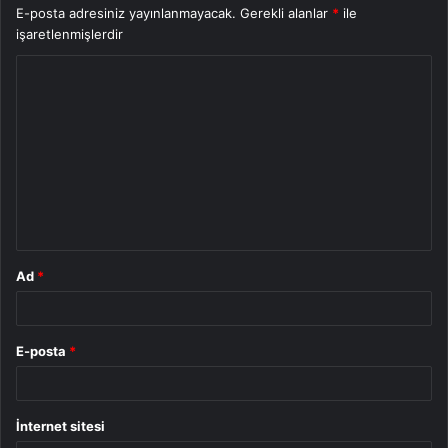
E-posta adresiniz yayınlanmayacak.
Gerekli alanlar
*
ile
işaretlenmişlerdir
Y
o
r
u
m
*
Ad
*
E-posta
*
İnternet sitesi