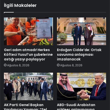
İlgili Makaleler
Geri adım atmadı! Herkes
Erdoğan Cidde’de: Ortak
Köfteci Yusuf’un şubelerine
savunma anlaşması
astığı yazıyı paylaşıyor
imzalanacak
Ağustos 8, 2026
Ağustos 8, 2026
AK Parti Genel Başkan
ABD-Suudi Arabistan
Yardımcısı Yayman: “Sel
nükleer anlaşmasına