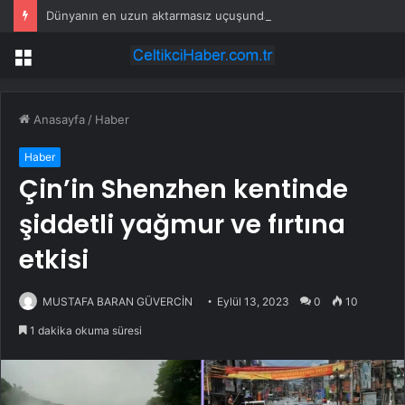
Dünyanın en uzun aktarmasız uçuşunda tarihi rekor: 24 saatten fazla havada kaldılar
Menü
Anasayfa
/
Haber
Haber
Çin’in Shenzhen kentinde
şiddetli yağmur ve fırtına
etkisi
MUSTAFA BARAN GÜVERCİN
Eylül 13, 2023
0
10
1 dakika okuma süresi