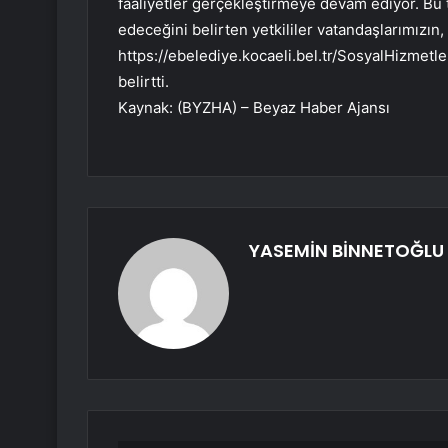
faaliyetler gerçekleştirmeye devam ediyor. Bu
edeceğini belirten yetkililer vatandaşlarımızın,
https://ebelediye.kocaeli.bel.tr/SosyalHizmetl
belirtti.
Kaynak: (BYZHA) – Beyaz Haber Ajansı
YASEMİN BİNNETOĞLU