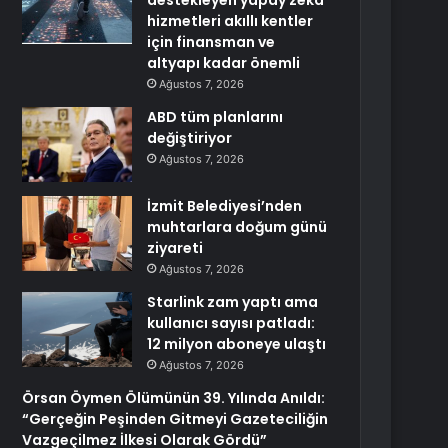
destekleyen yapay zekâ
hizmetleri akıllı kentler
için finansman ve
altyapı kadar önemli
Ağustos 7, 2026
ABD tüm planlarını
değiştiriyor
Ağustos 7, 2026
İzmit Belediyesi’nden
muhtarlara doğum günü
ziyareti
Ağustos 7, 2026
Starlink zam yaptı ama
kullanıcı sayısı patladı:
12 milyon aboneye ulaştı
Ağustos 7, 2026
Örsan Öymen Ölümünün 39. Yılında Anıldı:
“Gerçeğin Peşinden Gitmeyi Gazeteciliğin
Vazgeçilmez İlkesi Olarak Gördü”