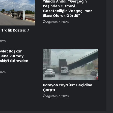
Yılında Anıldı: “Gerçeğin
Peşinden Gitmeyi
Gazeteciliğin Vazgeçilmez
İlkesi Olarak Gördü”
Ağustos 7, 2026
Trafik Kazası: 7
2026
vlet Başkanı
 Genelkurmay
rskiy’i Görevden
2026
Kamyon Yaya Üst Geçidine
Çarptı
Ağustos 7, 2026