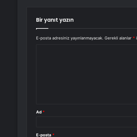
Bir yanıt yazın
E-posta adresiniz yayınlanmayacak.
Gerekli alanlar
*
i
Y
o
r
u
m
*
Ad
*
E-posta
*