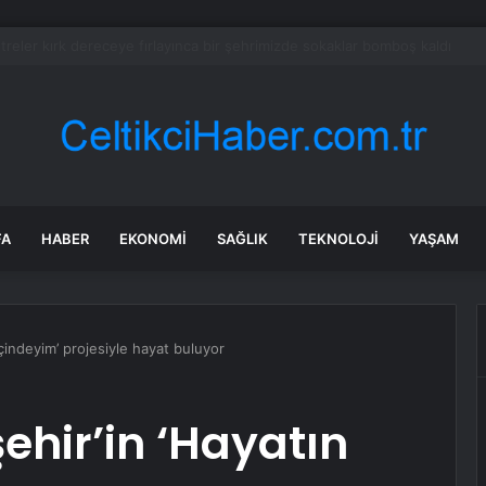
’de Kepsut’a Kent Lokantası ve altyapı desteği
FA
HABER
EKONOMI
SAĞLIK
TEKNOLOJI
YAŞAM
İçindeyim’ projesiyle hayat buluyor
ehir’in ‘Hayatın