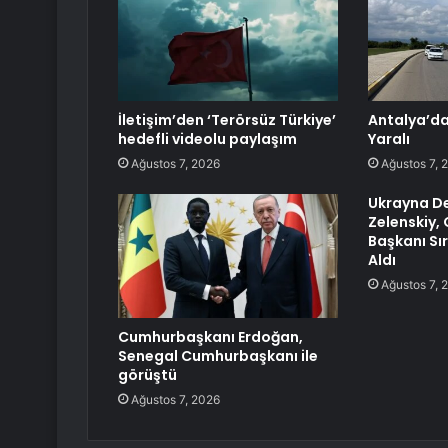
İletişim’den ‘Terörsüz Türkiye’
Antalya’da 
hedefli videolu paylaşım
Yaralı
Ağustos 7, 2026
Ağustos 7, 
Ukrayna De
Zelenskiy,
Başkanı Sı
Aldı
Ağustos 7, 
Cumhurbaşkanı Erdoğan,
Senegal Cumhurbaşkanı ile
görüştü
Ağustos 7, 2026