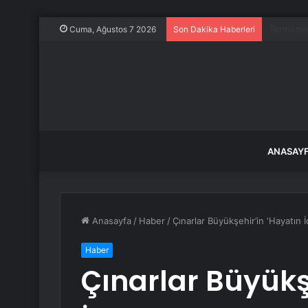
Balıkesir
Cuma, Ağustos 7 2026
Son Dakika Haberleri
ANASAY
Anasayfa
/
Haber
/
Çınarlar Büyükşehir’in ‘Hayatın 
Haber
Çınarlar Büyükş