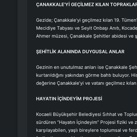
ÇANAKKALE’Yİ GEÇİLMEZ KILAN TOPRAKLA
Gezide; Çanakkale’yi geçilmez kılan 19. Tümen’e
Mecidiye Tabyası ve Seyit Onbaşı Anıtı, Kocadere 
Ahmer müzesi, Çanakkale Şehitler abidesi ve şeh
ŞEHİTLİK ALANINDA DUYGUSAL ANLAR
Gezinin en unutulmaz anları ise Çanakkale Şehit
kurtarıldığını yakından görme bahtı buluyor. Hi
değerine Çanakkale’yi ve vatanı geçilmez kılan ş
HAYATIN İÇİNDEYİM PROJESİ
Kocaeli Büyükşehir Belediyesi
Sıhhat ve Toplum
sürdüren “Hayatın İçindeyim” Projesi fiziki ve 
karşılayabilen, yaşlı bireylere toplumsal ve fe