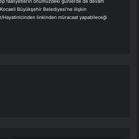
 tıp faaliyetlerin önümüzdeki günlerde de devam
 Kocaeli Büyükşehir Belediyesi’ne ilişkin
er/HayatinIcinden linkinden müracaat yapabileceği