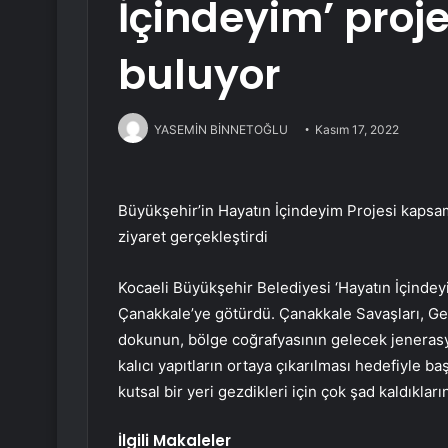
İçindeyim’ proj
buluyor
YASEMİN BİNNETOĞLU
Kasım 17, 2022
Büyükşehir’in Hayatın İçindeyim Projesi kapsam
ziyaret gerçekleştirdi
Kocaeli Büyükşehir Belediyesi ‘Hayatın İçindey
Çanakkale’ye götürdü. Çanakkale Savaşları, Geli
dokunun, bölge coğrafyasının gelecek jeneras
kalıcı yapıtların ortaya çıkarılması hedefiyle ba
kutsal bir yeri gezdikleri için çok şad kaldıklarını
İlgili Makaleler