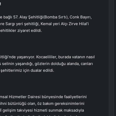
R
 bağlı 57. Alay Şehitliği(Bomba Sırtı), Conk Bayırı,
Sargı yeri şehitliği, Kemal yeri Alçı Zirve Hilal’i
itlikler ziyaret edildi.
liği’nde yaşanıyor. Kocaelililer, burada vatanın nasıl
s selinin yaşandığı, gözlerin dolduğu alanda, canları
ehitlerimiz için dualar edildi.
sal Hizmetler Dairesi bünyesinde faaliyetlerini
zihni bütünlüğü olan, öz bakım gereksinimlerini
rdî gelişim takviyesi hizmeti sunmak maksadıyla