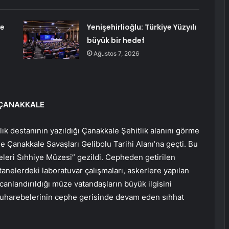
ye
Yenişehirlioğlu: Türkiye Yüzyılı
büyük bir hedef
Ağustos 7, 2026
 ÇANAKKALE
ık destanının yazıldığı Çanakkale Şehitlik alanını görme
de Çanakkale Savaşları Gelibolu Tarihi Alanı’na geçti. Bu
leri Sıhhiye Müzesi” gezildi. Cepheden getirilen
anelerdeki laboratuvar çalışmaları, askerlere yapılan
 canlandırıldığı müze vatandaşların büyük ilgisini
 Muharebelerinin cephe gerisinde devam eden sıhhat