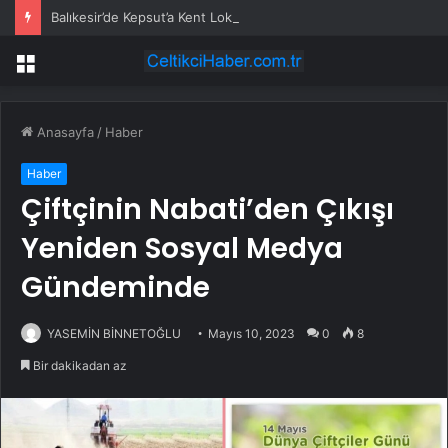
Balıkesir’de Kepsut’a Kent Lokantası ve altyapı desteği
Menü
Anasayfa
/
Haber
Haber
Çiftçinin Nabati’den Çıkışı
Yeniden Sosyal Medya
Gündeminde
YASEMİN BİNNETOĞLU
Mayıs 10, 2023
0
8
Bir dakikadan az