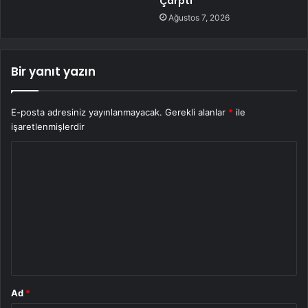
Çarptı
Ağustos 7, 2026
Bir yanıt yazın
E-posta adresiniz yayınlanmayacak.
Gerekli alanlar
*
ile
işaretlenmişlerdir
Y
o
r
u
m
*
Ad
*