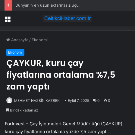
Dünyanın en uzun aktarmasız uçuşunda tarihi rekor: 24 saatten fazla havada kaldılar
Menü
Anasayfa
/
Ekonomi
Ekonomi
ÇAYKUR, kuru çay
fiyatlarına ortalama %7,5
zam yaptı
MEHMET HAZBİN KAZBEK
Eylül 7, 2025
0
0
Bir dakikadan az
ForInvest – Çay İşletmeleri Genel Müdürlüğü (ÇAYKUR),
kuru çay fiyatlarına ortalama yüzde 7,5 zam yaptı.