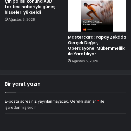
Çin polisilikonuna ABD
tarifesi haberiyle güneş
hisseleri yükseldi
Ağustos 5, 2026
Mastercard: Yapay Zekâda
Gerçek Değer,
Operasyonel Mükemmellik
ile Yaratılıyor
Ağustos 5, 2026
Bir yanıt yazın
E-posta adresiniz yayınlanmayacak.
Gerekli alanlar
*
ile
işaretlenmişlerdir
Y
o