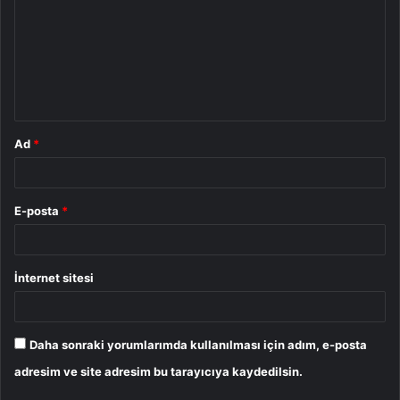
r
u
m
*
Ad
*
E-posta
*
İnternet sitesi
Daha sonraki yorumlarımda kullanılması için adım, e-posta
adresim ve site adresim bu tarayıcıya kaydedilsin.