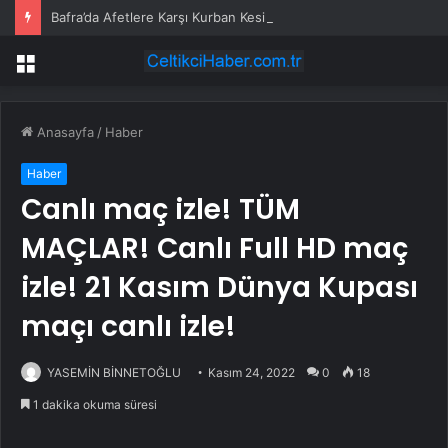
Bafra’da Afetlere Karşı Kurban Kesildi
Menü
Anasayfa
/
Haber
Haber
Canlı maç izle! TÜM
MAÇLAR! Canlı Full HD maç
izle! 21 Kasım Dünya Kupası
maçı canlı izle!
YASEMİN BİNNETOĞLU
Kasım 24, 2022
0
18
1 dakika okuma süresi