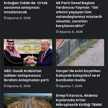
Erdoğan Cidde’de: Ortak
AK Parti Genel Başkan
savunma anlaşması
Yardımcısı Yayman: “Sel
imzalanacak
afetini yaşayan tüm
vatandaşlarımız müsterih
Ağustos 8, 2026
olsunlar, zararları
karşılanacaktır”
Ağustos 8, 2026
ABD-Suudi Arabistan
Sarıyer’de evini boyarken
nükleer anlaşmasına
bahçede kalaşnikof ve el
İbrahim Anlaşmaları şartı
bombaları buldu
Ağustos 8, 2026
Ağustos 7, 2026
Emep’li Karaca, Akdeniz
Kıyılarında Artan
Mikroplastik Kirliliği TBMM