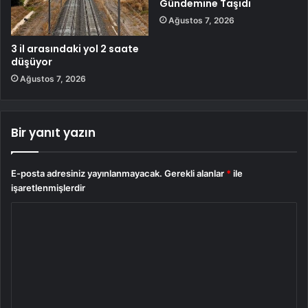
Gündemine Taşıdı
Ağustos 7, 2026
3 il arasındaki yol 2 saate
düşüyor
Ağustos 7, 2026
Bir yanıt yazın
E-posta adresiniz yayınlanmayacak.
Gerekli alanlar
*
ile
işaretlenmişlerdir
Y
o
r
u
m