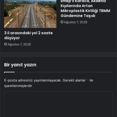
Emep’li Karaca, Akdeniz
Kıyılarında Artan
Mikroplastik Kirliliği TBMM
Gündemine Taşıdı
Ağustos 7, 2026
3 il arasındaki yol 2 saate
düşüyor
Ağustos 7, 2026
Bir yanıt yazın
E-posta adresiniz yayınlanmayacak.
Gerekli alanlar
*
ile
işaretlenmişlerdir
Y
o
r