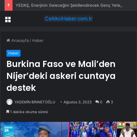
YEDAŞ, Enerjinin Geleceğini Şekillendirecek Genç Yetenekleri Arıyor
Menü
Anasayfa
/
Haber
Haber
Burkina Faso ve Mali’den
Nijer’deki askeri cuntaya
destek
YASEMİN BİNNETOĞLU
Ağustos 3, 2023
0
3
1 dakika okuma süresi