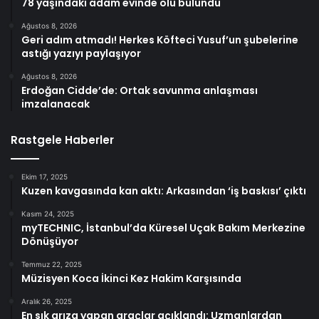
78 yaşındaki adam evinde ölü bulundu
Ağustos 8, 2026
Geri adım atmadı! Herkes Köfteci Yusuf’un şubelerine
astığı yazıyı paylaşıyor
Ağustos 8, 2026
Erdoğan Cidde’de: Ortak savunma anlaşması
imzalanacak
Rastgele Haberler
Ekim 17, 2025
Kuzen kavgasında kan aktı: Arkasından ‘iş baskısı’ çıktı
Kasım 24, 2025
myTECHNIC, İstanbul’da Küresel Uçak Bakım Merkezine
Dönüşüyor
Temmuz 22, 2025
Müzisyen Koca İkinci Kez Hakim Karşısında
Aralık 26, 2025
En sık arıza yapan araçlar açıklandı: Uzmanlardan