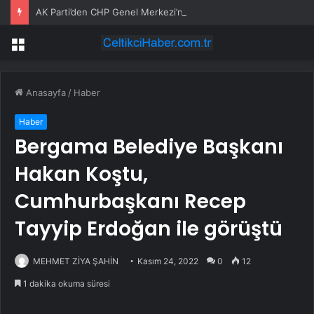
AK Parti’den CHP Genel Merkezi’nin tahliyesine ilişkin ilk yorum: Biz bu olayın bir yerinde değiliz
Menü
Anasayfa
/
Haber
Haber
Bergama Belediye Başkanı
Hakan Koştu,
Cumhurbaşkanı Recep
Tayyip Erdoğan ile görüştü
MEHMET ZİYA ŞAHİN
Kasım 24, 2022
0
12
1 dakika okuma süresi