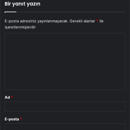
Bir yanıt yazın
E-posta adresiniz yayınlanmayacak.
Gerekli alanlar
*
ile
işaretlenmişlerdir
Y
o
r
u
m
*
Ad
*
E-posta
*