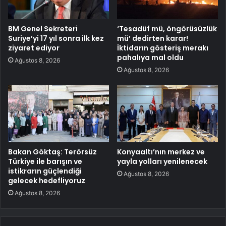
BM Genel Sekreteri
‘Tesadüf mü, öngörüsüzlük
Suriye’yi 17 yıl sonra ilk kez
mü’ dedirten karar!
ziyaret ediyor
İktidarın gösteriş merakı
pahalıya mal oldu
Ağustos 8, 2026
Ağustos 8, 2026
Bakan Göktaş: Terörsüz
Konyaaltı’nın merkez ve
Türkiye ile barışın ve
yayla yolları yenilenecek
istikrarın güçlendiği
Ağustos 8, 2026
gelecek hedefliyoruz
Ağustos 8, 2026