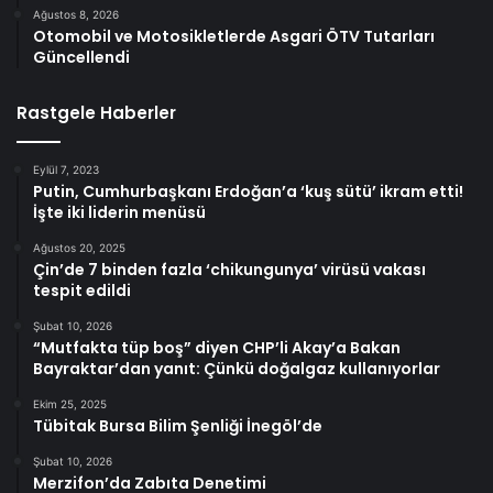
Ağustos 8, 2026
Otomobil ve Motosikletlerde Asgari ÖTV Tutarları
Güncellendi
Rastgele Haberler
Eylül 7, 2023
Putin, Cumhurbaşkanı Erdoğan’a ‘kuş sütü’ ikram etti!
İşte iki liderin menüsü
Ağustos 20, 2025
Çin’de 7 binden fazla ‘chikungunya’ virüsü vakası
tespit edildi
Şubat 10, 2026
“Mutfakta tüp boş” diyen CHP’li Akay’a Bakan
Bayraktar’dan yanıt: Çünkü doğalgaz kullanıyorlar
Ekim 25, 2025
Tübitak Bursa Bilim Şenliği İnegöl’de
Şubat 10, 2026
Merzifon’da Zabıta Denetimi