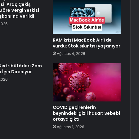
i: Araç Çekiş
Göre Vergi Yetkisi
anı’na Verildi
2026
RAM krizi MacBook Air’i de
vurdu: Stok sıkıntısı yaşanıyor
Ağustos 4, 2026
istribütörleri Zam
çin Direniyor
2026
COVID geçirenlerin
beynindeki gizli hasar: Sebebi
ortaya çıktı
Ağustos 1, 2026