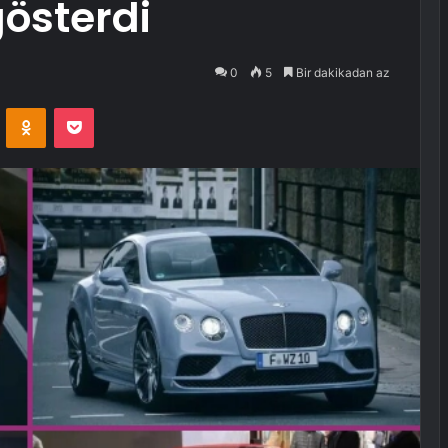
österdi
0
5
Bir dakikadan az
VKontakte
Odnoklassniki
Pocket