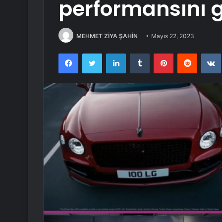
performansını g
MEHMET ZİYA ŞAHİN
Mayıs 22, 2023
Facebook
Twitter
LinkedIn
Tumblr
Pinterest
Reddit