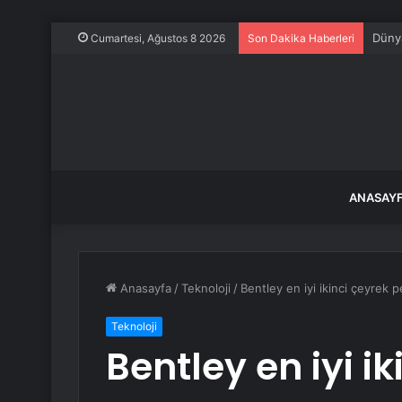
Dünya
Cumartesi, Ağustos 8 2026
Son Dakika Haberleri
ANASAY
Anasayfa
/
Teknoloji
/
Bentley en iyi ikinci çeyrek 
Teknoloji
Bentley en iyi i