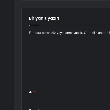
Bir yanıt yazın
E-posta adresiniz yayınlanmayacak.
Gerekli alanlar
*
i
Y
o
r
u
m
*
Ad
*