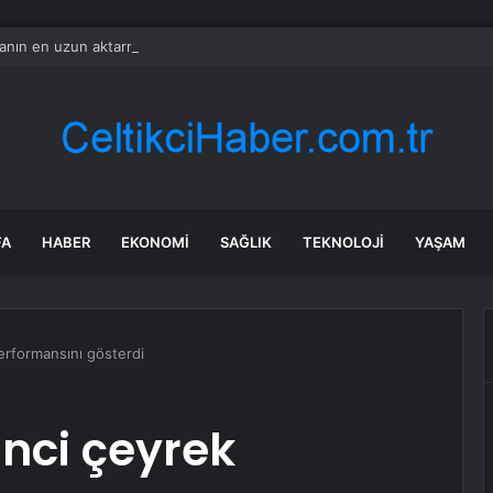
nın en uzun aktarmasız uçuşunda tarihi rekor: 24 saatten fazla havada k
FA
HABER
EKONOMI
SAĞLIK
TEKNOLOJI
YAŞAM
performansını gösterdi
kinci çeyrek