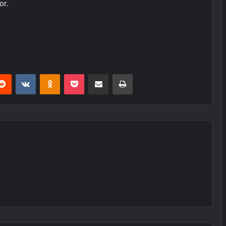
or.
erest
Reddit
VKontakte
Odnoklassniki
Pocket
E-Posta ile paylaş
Yazdır