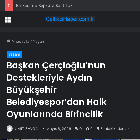
Balıkesir’de Kepsut’a Kent Lokantası ve altyapı desteği
Menü
Anasayfa
/
Yaşam
Yaşam
Başkan Çerçioğlu’nun
Destekleriyle Aydın
Büyükşehir
Belediyespor’dan Halk
Oyunlarında Birincilik
ÜMİT SAVĞA
Mayıs 8, 2026
0
0
Bir dakikadan az