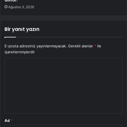
alındı?
Ağustos 3, 2026
Bir yanıt yazın
E-posta adresiniz yayınlanmayacak.
Gerekli alanlar
*
ile
işaretlenmişlerdir
Y
o
r
u
m
*
Ad
*