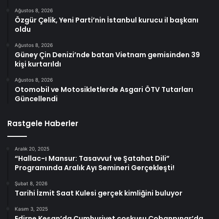
Ağustos 8, 2026
Özgür Çelik, Yeni Parti’nin İstanbul kurucu il başkanı
oldu
Ağustos 8, 2026
Güney Çin Denizi’nde batan Vietnam gemisinden 39
kişi kurtarıldı
Ağustos 8, 2026
Otomobil ve Motosikletlerde Asgari ÖTV Tutarları
Güncellendi
Rastgele Haberler
Aralık 20, 2025
“Hallac-ı Mansur: Tasavvuf ve Şatahat Dili”
Programında Aralık Ayı Semineri Gerçekleşti!
Şubat 8, 2026
Tarihi İzmit Saat Kulesi gerçek kimliğini buluyor
Kasım 3, 2025
Edirne Keşan’da Cumhuriyet coşkusu Çobanpınar’da