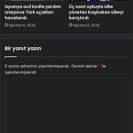
İspanya acil kodla yardım
Üç saat uykuyla ülke
isteyince Türk uçakları
yöneten başbakan ülkeyi
havalandı
karıştırdı
Ağustos 6, 2026
Ağustos 6, 2026
Bir yanıt yazın
E-posta adresiniz yayınlanmayacak.
Gerekli alanlar
*
ile
işaretlenmişlerdir
Y
o
r
u
m
*