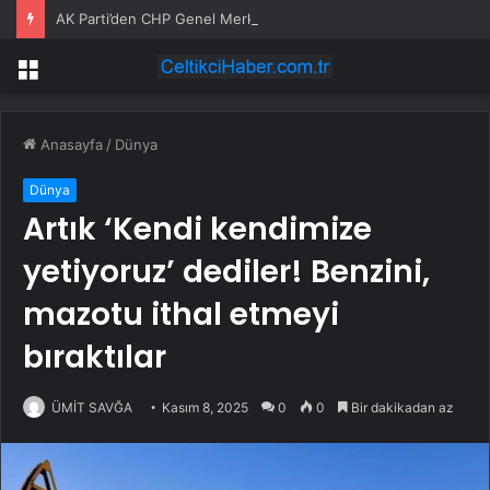
AK Parti’den CHP Genel Merkezi’nin tahliyesine ilişkin ilk yorum: Biz bu olayın bir yerinde değiliz
Menü
Anasayfa
/
Dünya
Dünya
Artık ‘Kendi kendimize
yetiyoruz’ dediler! Benzini,
mazotu ithal etmeyi
bıraktılar
ÜMİT SAVĞA
Kasım 8, 2025
0
0
Bir dakikadan az