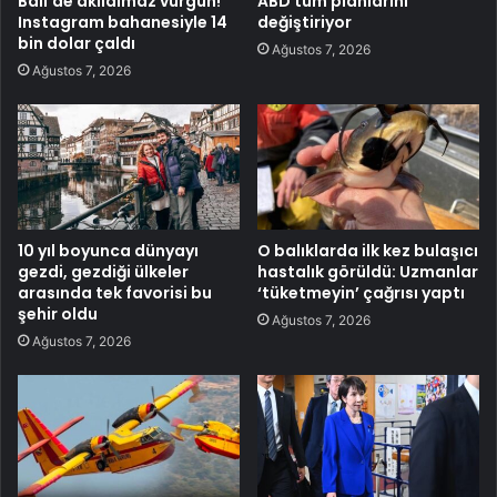
Bali’de akılalmaz vurgun!
ABD tüm planlarını
Instagram bahanesiyle 14
değiştiriyor
bin dolar çaldı
Ağustos 7, 2026
Ağustos 7, 2026
10 yıl boyunca dünyayı
O balıklarda ilk kez bulaşıcı
gezdi, gezdiği ülkeler
hastalık görüldü: Uzmanlar
arasında tek favorisi bu
‘tüketmeyin’ çağrısı yaptı
şehir oldu
Ağustos 7, 2026
Ağustos 7, 2026