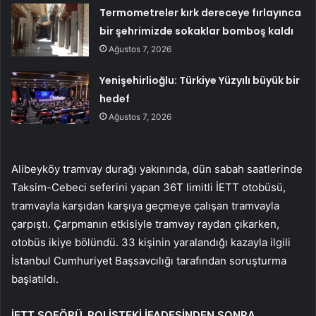
Termometreler kırk dereceye fırlayınca
bir şehrimizde sokaklar bomboş kaldı
Ağustos 7, 2026
Yenişehirlioğlu: Türkiye Yüzyılı büyük bir
hedef
Ağustos 7, 2026
Alibeyköy tramvay durağı yakınında, dün sabah saatlerinde
Taksim-Cebeci seferini yapan 36T limitli İETT otobüsü,
tramvayla karşıdan karşıya geçmeye çalışan tramvayla
çarpıştı. Çarpmanın etkisiyle tramvay raydan çıkarken,
otobüs ikiye bölündü. 33 kişinin yaralandığı kazayla ilgili
İstanbul Cumhuriyet Başsavcılığı tarafından soruşturma
başlatıldı.
İETT ŞOFÖRÜ, POLİSTEKİ İFADESİNDEN SONRA