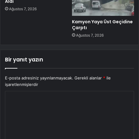
Aldı
Ağustos 7, 2026
Kamyon Yaya Üst Geçidine
Çarptı
Ağustos 7, 2026
Bir yanıt yazın
E-posta adresiniz yayınlanmayacak.
Gerekli alanlar
*
ile
işaretlenmişlerdir
Y
o
r
u
m