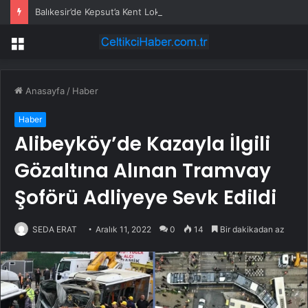
Balıkesir’de Kepsut’a Kent Lokantası ve altyapı desteği
Menü
Anasayfa
/
Haber
Haber
Alibeyköy’de Kazayla İlgili
Gözaltına Alınan Tramvay
Şoförü Adliyeye Sevk Edildi
SEDA ERAT
Aralık 11, 2022
0
14
Bir dakikadan az