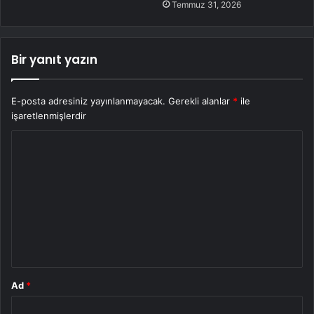
Temmuz 31, 2026
Bir yanıt yazın
E-posta adresiniz yayınlanmayacak.
Gerekli alanlar
*
ile
işaretlenmişlerdir
Y
o
r
u
m
*
Ad
*