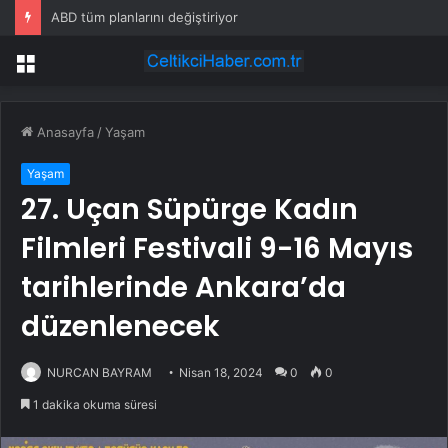
ABD tüm planlarını değiştiriyor
Menü
Anasayfa
/
Yaşam
Yaşam
27. Uçan Süpürge Kadın
Filmleri Festivali 9-16 Mayıs
tarihlerinde Ankara’da
düzenlenecek
NURCAN BAYRAM
Nisan 18, 2024
0
0
1 dakika okuma süresi