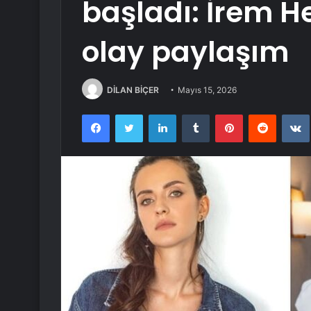
başladı: İrem H
olay paylaşım
DİLAN BİÇER
Mayıs 15, 2026
Facebook
Twitter
LinkedIn
Tumblr
Pinterest
Reddit