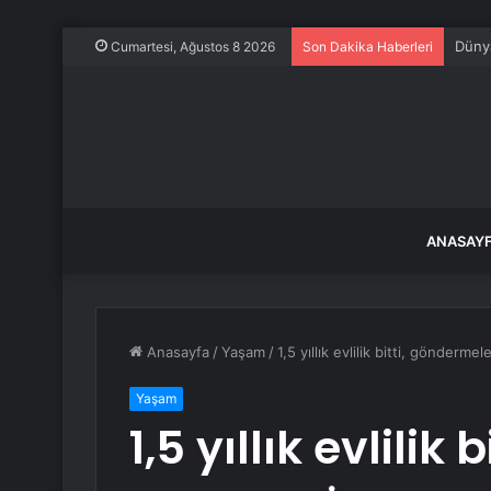
Dünya
Cumartesi, Ağustos 8 2026
Son Dakika Haberleri
ANASAY
Anasayfa
/
Yaşam
/
1,5 yıllık evlilik bitti, gönderm
Yaşam
1,5 yıllık evlilik