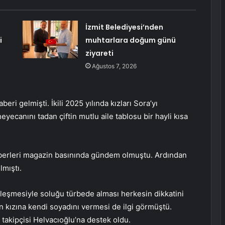
İzmit Belediyesi’nden
i
muhtarlara doğum günü
ziyareti
Ağustos 7, 2026
beri gelmişti. İkili 2025 yılında kızları Sora’yı
eyecanını tadan çiftin mutlu aile tablosu bir hayli kısa
haberleri magazin basınında gündem olmuştu. Ardından
lmıştı.
eşmesiyle soluğu türbede alması herkesin dikkatini
 kızına kendi soyadını vermesi de ilgi görmüştü.
akipçisi Helvacıoğlu’na destek oldu.