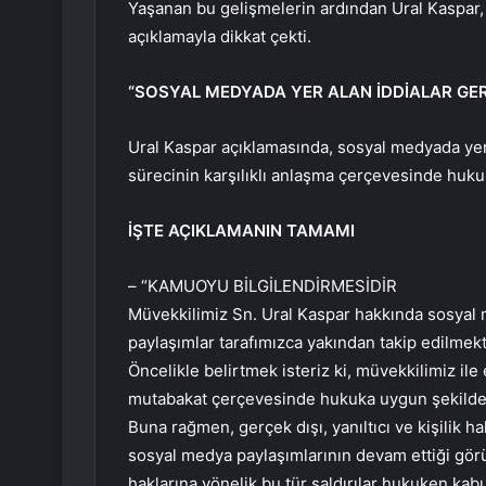
Yaşanan bu gelişmelerin ardından Ural Kaspar, bi
açıklamayla dikkat çekti.
“SOSYAL MEDYADA YER ALAN İDDİALAR GE
Ural Kaspar açıklamasında, sosyal medyada yer
sürecinin karşılıklı anlaşma çerçevesinde huku
İŞTE AÇIKLAMANIN TAMAMI
– “KAMUOYU BİLGİLENDİRMESİDİR
Müvekkilimiz Sn. Ural Kaspar hakkında sosyal 
paylaşımlar tarafımızca yakından takip edilmekt
Öncelikle belirtmek isteriz ki, müvekkilimiz ile
mutabakat çerçevesinde hukuka uygun şekilde
Buna rağmen, gerçek dışı, yanıltıcı ve kişilik ha
sosyal medya paylaşımlarının devam ettiği görü
haklarına yönelik bu tür saldırılar hukuken kabu