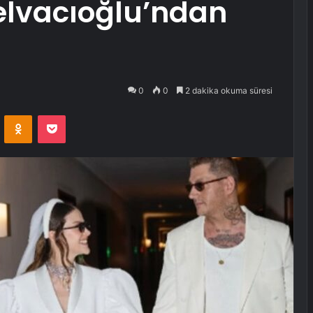
elvacıoğlu’ndan
0
0
2 dakika okuma süresi
VKontakte
Odnoklassniki
Pocket