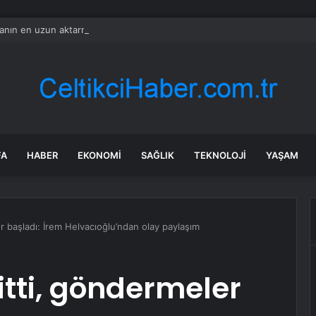
nın en uzun aktarmasız uçuşunda tarihi rekor: 24 saatten fazla havada k
FA
HABER
EKONOMI
SAĞLIK
TEKNOLOJI
YAŞAM
eler başladı: İrem Helvacıoğlu’ndan olay paylaşım
 bitti, göndermeler